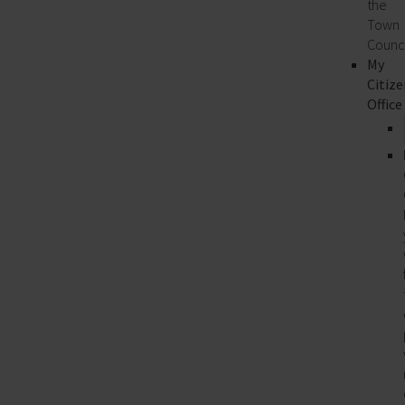
the
Town
Counci
My
Citize
Office