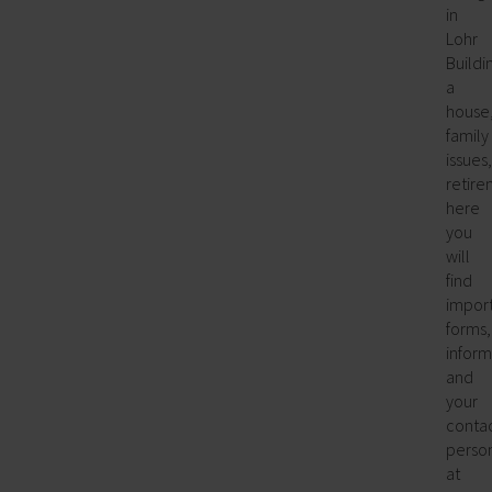
in
Lohr
Buildi
a
house
family
issues,
retire
here
you
will
find
impor
forms,
inform
and
your
conta
perso
at