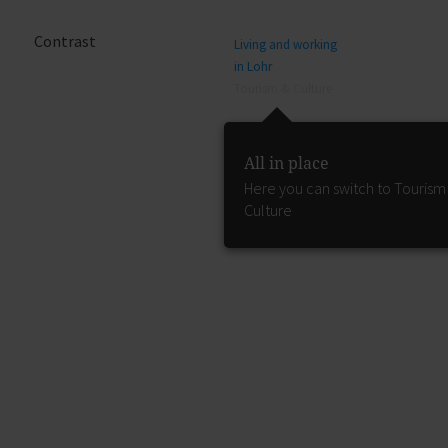
Contrast
Living and working
in Lohr
Tourism & Culture
All in place
Here you can switch to Tourism
Culture