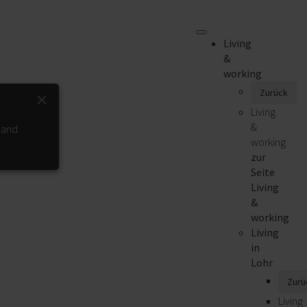
Living
&
working
Zurück
x
Living
&
 and
working
zur
Seite
Living
&
working
Living
in
Lohr
Zurü
Living