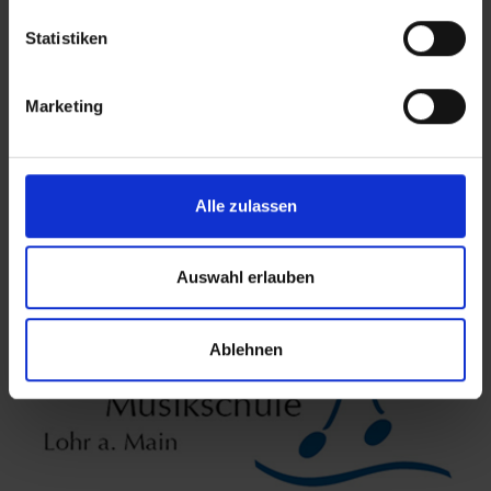
Statistiken
Weitere Links
Marketing
Alle zulassen
Auswahl erlauben
Ablehnen