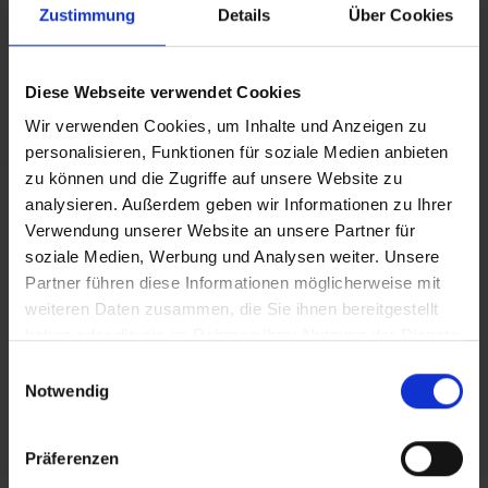
08.08.2026
Zustimmung
Details
Über Cookies
Bayersturm geöffnet
Den schönsten Blick auf Lohr genießen Sie, wenn Sie die
Diese Webseite verwendet Cookies
147 Stufen des Stadtturms erklimmen.
Wir verwenden Cookies, um Inhalte und Anzeigen zu
personalisieren, Funktionen für soziale Medien anbieten
zu können und die Zugriffe auf unsere Website zu
08.08.2026
analysieren. Außerdem geben wir Informationen zu Ihrer
Offene Stadtführung durch die Lohrer Altstadt
Verwendung unserer Website an unsere Partner für
soziale Medien, Werbung und Analysen weiter. Unsere
Geführter Rundgang durch die historische Lohrer
Partner führen diese Informationen möglicherweise mit
Altstadt. Spannende Einblicke in Geschichte und
weiteren Daten zusammen, die Sie ihnen bereitgestellt
Sehenswürdigkeiten. Keine Anmeldung erforderlich.
haben oder die sie im Rahmen Ihrer Nutzung der Dienste
Teilnehmergebühr: 5,- Euro Erw./2,- Euro Kind,
gesammelt haben.
Einwilligungsauswahl
Notwendig
ALLE TERMINE ANZEIGEN
Präferenzen