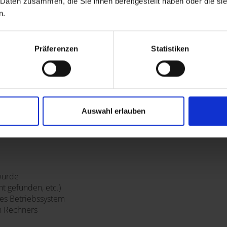
 Daten zusammen, die Sie ihnen bereitgestellt haben oder die s
n.
Präferenzen
Statistiken
frufen, übermitteln Sie über Ihren Internetbrowser Daten an u
Auswahl erlauben
laufenden Verbindung zur Kommunikation zwischen Ihrem Inte
 wurde
ht gefunden, etc.)
s Betriebssystem
n Rechners