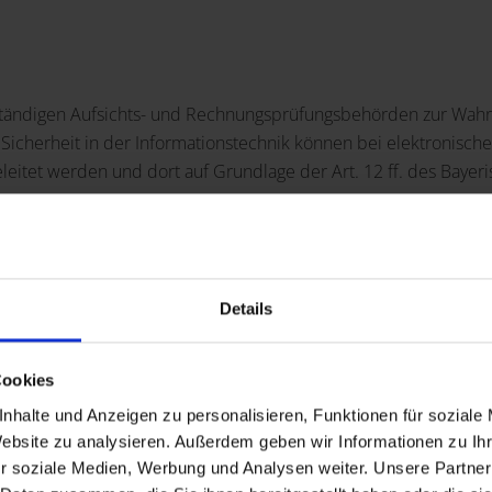
ständigen Aufsichts- und Rechnungsprüfungsbehörden zur Wahr
 Sicherheit in der Informationstechnik können bei elektronisc
eleitet werden und dort auf Grundlage der Art. 12 ff. des Bay
Details
genen Daten
Cookies
nhalte und Anzeigen zu personalisieren, Funktionen für soziale
ie dies unter Beachtung gesetzlicher Aufbewahrungsfristen zur 
Website zu analysieren. Außerdem geben wir Informationen zu I
r soziale Medien, Werbung und Analysen weiter. Unsere Partner