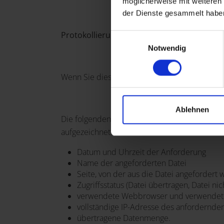
möglicherweise mit weiteren
der Dienste gesammelt habe
Protokollierung
Einwilligungsauswahl
Notwendig
Wenn Sie diese oder andere Internetseiten au
Ablehnen
Die folgenden Daten werden während einer 
aufgezeichnet:
Datum und Uhrzeit der Anforderung
Name der angeforderten Datei
Seite, von der aus die Datei angefordert
Zugriffsstatus (Datei übertragen, Datei nic
verwendete Webbrowser und verwendete
vollständige IP-Adresse des anfordernde
übertragene Datenmenge.