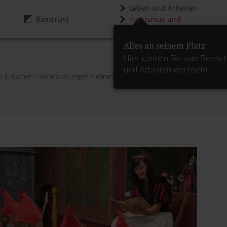
Leben und Arbeiten
Kontrast
Tourismus und
Kultur
Alles an seinem Platz
Hier können Sie zum Bereic
und Arbeiten wechseln
n & Buchen > Veranstaltungen >
Veranstaltungskalender
>
Details