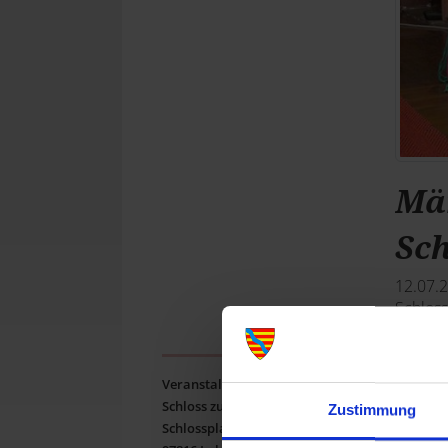
Mä
Sc
12.07.
Schloss
Im Spe
Veranstaltungsort:
märche
Schloss zu Lohr a.Main
Zustimmung
richtet
Schlossplatz 1
die Wel