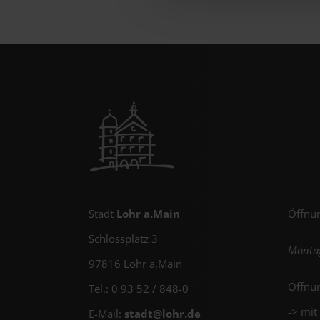
Stadt
Lohr a.Main
Öffnun
Schlossplatz 3
Montag
97816 Lohr a.Main
Öffnun
Tel.: 0 93 52 / 848-0
-> mit
E-Mail:
stadt@
lohr.de