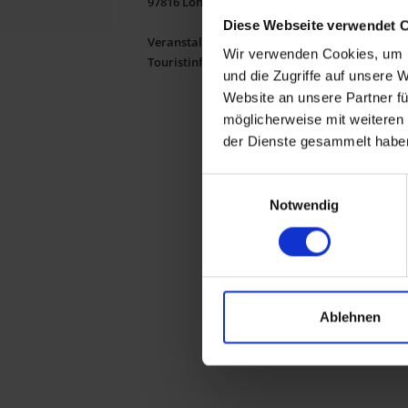
97816 Lohr a.Main
Umgebu
Diese Webseite verwendet 
für ein
Veranstalter:
Wir verwenden Cookies, um I
regelm
Touristinformation Lohr a.Main
und die Zugriffe auf unsere 
statt. 
Website an unsere Partner fü
Eintrit
möglicherweise mit weiteren
der Dienste gesammelt habe
Termin
Sonnta
Einwilligungsauswahl
Sonnta
Notwendig
Sonnta
Sonnta
Sonnta
Sonnta
Sonnta
Ablehnen