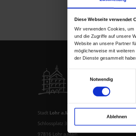
Diese Webseite verwendet 
Wir verwenden Cookies, um I
und die Zugriffe auf unsere 
Website an unsere Partner fü
möglicherweise mit weiteren
der Dienste gesammelt habe
Einwilligungsauswahl
Notwendig
Stadt
Lohr a.Main
Öffnun
Ablehnen
Schlossplatz 3
Montag
97816 Lohr a.Main