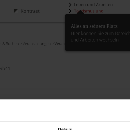
Leben und Arbeiten
Kontrast
Tourismus und
Kultur
Alles an seinem Platz
Hier können Sie zum Bereic
und Arbeiten wechseln
n & Buchen > Veranstaltungen >
Veranstaltungskalender
>
Details
49b41
Details