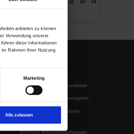
24
25
26
27
28
29
30
31
 Medien anbieten zu können
hrer Verwendung unserer
 führen diese Informationen
ie im Rahmen Ihrer Nutzung
Marketing
Stadt Lohr auf Facebook
Stadt Lohr auf Instagram
Karriere / Stellenangebote
Alle zulassen
Pressebereich
Amtliche Bekanntmachungen