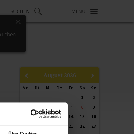
SUCHEN
MENÜ
x
h Leben
August
2026
Mo
Di
Mi
Do
Fr
Sa
So
1
2
3
4
5
6
7
8
9
10
11
12
13
14
15
16
17
18
19
20
21
22
23
Über Cookies