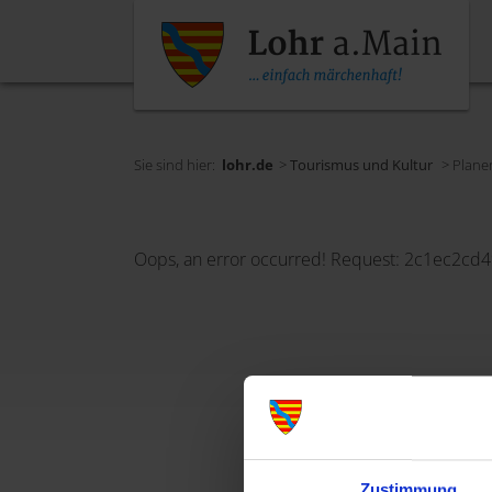
Sie sind hier:
lohr.de
>
Tourismus und Kultur
> Plane
Oops, an error occurred! Request: 2c1ec2cd
Zustimmung