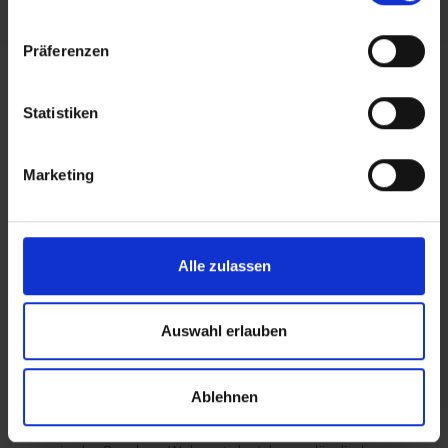
Neu ausgestellter beglaubigter Ausdruck
Präferenzen
aus dem Eheregister der letzten Ehe. Die
Auflösung der Ehe müsste eingetragen sein.
Wenn nicht, außerdem: Scheidungsurteil
Statistiken
oder Sterbeurkunde der*des ehemaligen
Partner*in.
Waren Sie mehrmals verheiratet, geben Sie
Marketing
alle Ehen an. Mögliche Nachweise: ältere
Heiratsurkunde, Familienbuchabschrift,
Sterbeurkunde, Scheidungsurteil
Alle zulassen
Zusätzlich für ledige ausländische
Staatsangehörige:
Auswahl erlauben
• Aktuelle Geburtsurkunde mit Angabe der
Eltern.
Ablehnen
• amtliche Bescheinigung über den aktuellen
Familienstand, nicht älter als 6 Monate, erhältlich