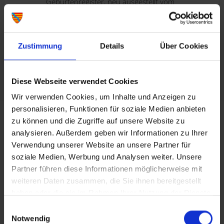
Geburtenregister, neu ausgestellt vom
Standesamt des Geburtsortes
Wenn der Hauptwohnsitz nicht in Lohr
a.Main ist: aktuelle erweiterte
Meldebescheinigung von der
Zustimmung
Details
Über Cookies
Meldebehörde am Hauptwohnsitz
Hinweis: Ein Auslandsbezug liegt vor, wenn einer
Diese Webseite verwendet Cookies
der künftigen Eheleute
Wir verwenden Cookies, um Inhalte und Anzeigen zu
• eine ausländische Staatsangehörigkeit besitzt
personalisieren, Funktionen für soziale Medien anbieten
• nicht im Bundesgebiet geboren wurde oder
zu können und die Zugriffe auf unsere Website zu
im Ausland adoptiert wurde
analysieren. Außerdem geben wir Informationen zu Ihrer
• eine frühere Ehe/ Lebenspartnerschaft im
Verwendung unserer Website an unsere Partner für
Ausland geschlossen hat
soziale Medien, Werbung und Analysen weiter. Unsere
• eine frühere Ehe/ Lebenspartnerschaft im
Partner führen diese Informationen möglicherweise mit
Ausland geschieden wurde
weiteren Daten zusammen, die Sie ihnen bereitgestellt
haben oder die sie im Rahmen Ihrer Nutzung der Dienste
gesammelt haben.
Zusätzlich für Deutsche, die im Inland
Einwilligungsauswahl
Notwendig
verheiratet waren: