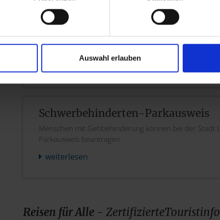
Zentrum Bayern Familie und Soziales: Vor Ort 
Download
Auswahl erlauben
Viele behindertengerechte Parkplätze in Altst
Schwerbehinderten-Parkausweis
Menschen mit Gehbehinderung können bei der Stadt 
Parkausweis beantragen.
weiterlesen
Reisen für Alle
- Zertifizierte
Touristinf