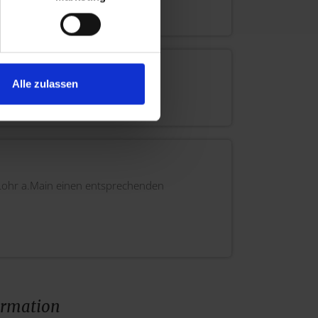
in Unterfranken
Alle zulassen
adtnähe
Lohr a.Main einen entsprechenden
ormation