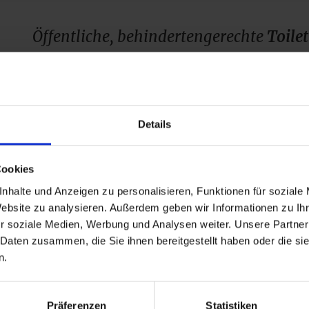
Öffentliche, behindertengerechte
Toile
Wer mal muss, kann jederzeit die folgenden barrierefreie
Mainlände
ZOB
Details
Altstadtparkhaus
Während der Öffnungszeiten dürfen Sie auch gerne die ö
Cookies
aufsuchen.
nhalte und Anzeigen zu personalisieren, Funktionen für soziale
Website zu analysieren. Außerdem geben wir Informationen zu I
Links
r soziale Medien, Werbung und Analysen weiter. Unsere Partner
Stadtplan: Mit dem Rollstuhl durch Lohr a.Main
 Daten zusammen, die Sie ihnen bereitgestellt haben oder die s
n.
Zentrum Bayern Familie und Soziales: Behinde
Parkerleichterungen
Präferenzen
Statistiken