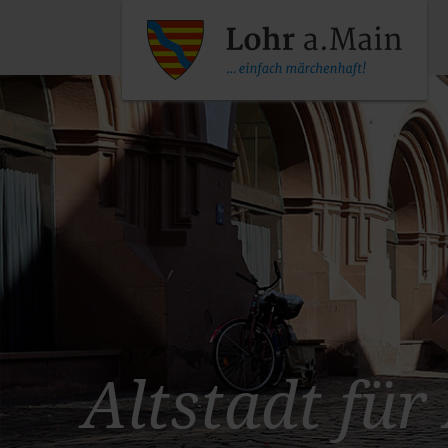
Altstadt
für
für