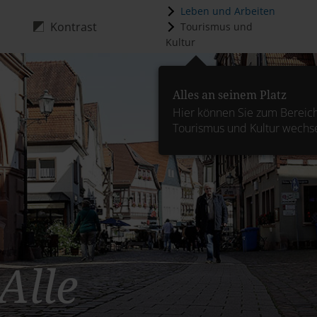
Leben und Arbeiten
Kontrast
Tourismus und
Kultur
Alles an seinem Platz
Hier können Sie zum Bereic
Tourismus und Kultur wechs
 Alle
 Alle