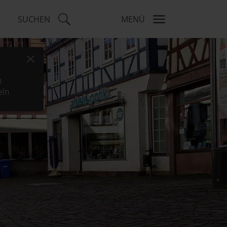
SUCHEN
MENÜ
x
h
eln