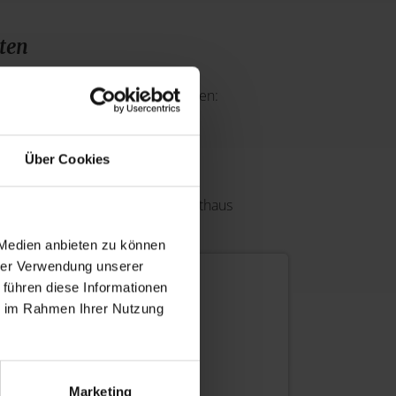
tten
n, öffentlichen Toiletten benutzen:
Über Cookies
ffentliche Toilette im Neuen Rathaus
 Medien anbieten zu können
hrer Verwendung unserer
 führen diese Informationen
ie im Rahmen Ihrer Nutzung
rten-Parkplatz und andere
Marketing