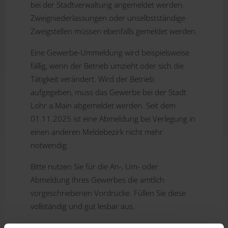
bei der Stadtverwaltung angemeldet werden.
Zweigniederlassungen oder unselbstständige
Zweigstellen müssen ebenfalls gemeldet werden.
Eine Gewerbe-Ummeldung wird beispielsweise
fällig, wenn der Betrieb umzieht oder sich die
Tätigkeit verändert. Wird der Betrieb
aufgegeben, muss das Gewerbe bei der Stadt
Lohr a.Main abgemeldet werden. Seit dem
01.11.2025 ist eine Abmeldung bei Verlegung in
einen anderen Meldebezirk nicht mehr
notwendig.
Bitte nutzen Sie für die An-, Um- oder
Abmeldung Ihres Gewerbes die amtlich
vorgeschriebenen Vordrucke. Füllen Sie diese
vollständig und gut lesbar aus.
Folgende Unterlagen sind erforderlich: