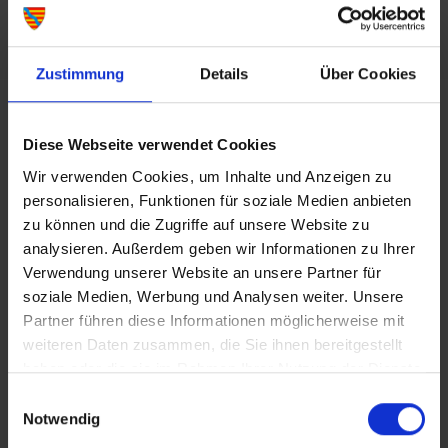
Personalausweis oder Reisepass
Kopie des Handelsregisterauszuges bei
Zustimmung
Details
Über Cookies
eingetragenen Firmen
Handwerkskarte bei Handwerksbetrieben
Nicht-EU-Bürger benötigen zusätzlich eine
Diese Webseite verwendet Cookies
Aufenthaltserlaubnis, nach der die
Ausübung eines Gewerbes erlaubt ist
Wir verwenden Cookies, um Inhalte und Anzeigen zu
personalisieren, Funktionen für soziale Medien anbieten
zu können und die Zugriffe auf unsere Website zu
analysieren. Außerdem geben wir Informationen zu Ihrer
Verwendung unserer Website an unsere Partner für
Direkt zum Online Verfahren
soziale Medien, Werbung und Analysen weiter. Unsere
Partner führen diese Informationen möglicherweise mit
--> Gewerbe anmelden
weiteren Daten zusammen, die Sie ihnen bereitgestellt
haben oder die sie im Rahmen Ihrer Nutzung der Dienste
--> Gewerbe ummelden
gesammelt haben.
Einwilligungsauswahl
--> Gewerbe abmelden
Notwendig