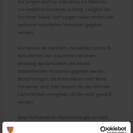
Für Jungen sind nur männliche, für Mädchen
nur weibliche Vornamen zulässig. Lediglich der
Vorname "Maria" darf Jungen neben einem oder
mehreren männlichen Vornamen gegeben
werden.
Vornamen, die männlich und weiblich sind (z.B.
Kim), können nur zusammen mit einem
eindeutig das Geschlecht des Kindes
bestimmenden Vornamen gegeben werden.
Bezeichnungen, die ihrem Wesen nach keine
Vornamen sind, oder Namen, die das Kind der
Lächerlichkeit preisgeben, dürfen nicht gewählt
werden.
Einen Rufnamen im Rechtssinne gibt es nicht.
Sämtliche Vornamen haben untereinander den
gleichen Rang.