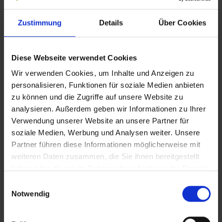
Zustimmung
Details
Über Cookies
Familienname
Diese Webseite verwendet Cookies
Bei verheirateten Eltern:
Wir verwenden Cookies, um Inhalte und Anzeigen zu
Das Kind erhält
den Ehenamen seiner Eltern
als
personalisieren, Funktionen für soziale Medien anbieten
Geburtsnamen.
zu können und die Zugriffe auf unsere Website zu
Führen die Eltern keinen Ehenamen, so müssen
analysieren. Außerdem geben wir Informationen zu Ihrer
sie innerhalb eines Monats ab der Geburt
Verwendung unserer Website an unsere Partner für
soziale Medien, Werbung und Analysen weiter. Unsere
gemeinsam entscheiden, welchen
Partner führen diese Informationen möglicherweise mit
Familiennamen das Kind erhalten soll
weiteren Daten zusammen, die Sie ihnen bereitgestellt
(Familienname des Vaters oder der Mutter).
haben oder die sie im Rahmen Ihrer Nutzung der Dienste
Diese Entscheidung entfaltet eine sognannte
gesammelt haben.
Einwilligungsauswahl
Bindungswirkung. Das heißt, dass alle weiteren
Notwendig
gemeinsamen Kinder diesen Namen erhalten.
Sollten sich die Eltern nicht einigen können, wird