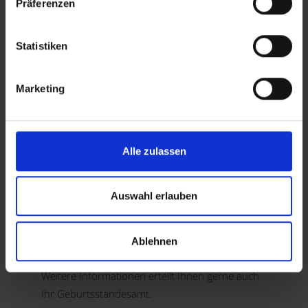
regelmäßig das Familiengericht einem der
Präferenzen
beiden Elternteile die Entscheidung allein
übertragen.
Statistiken
Bei unverheirateten Eltern:
Marketing
Liegt die elterliche Sorge allein bei der Mutter
,
so erhält das Kind den Familiennamen der
Alle zulassen
Mutter. Die Mutter kann dem Kind jedoch auch
mit Einwilligung des Vaters dessen
Familiennamen erteilen. In diesem Fall ist eine
Auswahl erlauben
gemeinsame persönliche Vorsprache der Mutter
und des Vaters beim Standesamt erforderlich.
Ablehnen
Weitere Informationen erteilt Ihnen gerne auch
Ihr Geburtsstandesamt.