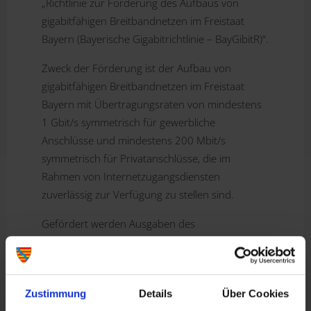
„Richtlinie zur Förderung des Aufbaus von
gigabitfähigen Breitbandnetzen im Freistaat
Bayern (Bayerische Gigabitrichtlinie – BayGibitR)“.
Zweck der Förderung ist der Aufbau von
gigabitfähigen Breitbandnetzen im Freistaat
Bayern mit Übertragungsraten von mindestens
1 Gbit/s symmetrisch für gewerbliche
Anschlüsse und mindestens 200 Mbit/s
symmetrisch für Privatanschlüsse, die im
Rahmen von Internetzugangsdiensten
zuverlässig zur Verfügung zu stellen sind.
Gefördert werden Ausgaben des
Zuwendungsempfängers an Betreiber
öffentlicher Telekommunikationsnetze i.S.d. § 3
Nr. 27 des Telekommunikationsgesetzes
Zustimmung
Details
Über Cookies
(Netzbetreiber) zur Schließung des