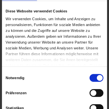
Wirtschaftlichkeitslücke oder Ausgaben des
Zuwendungsempfängers für die Errichtung von
Diese Webseite verwendet Cookies
eigenen passiven Breitbandinfrastrukturen
Wir verwenden Cookies, um Inhalte und Anzeigen zu
(Betreibermodell).
personalisieren, Funktionen für soziale Medien anbieten
Das Markterkundungsverfahren im Rahmen der
zu können und die Zugriffe auf unsere Website zu
Bayerischen Gigabitrichtlinie wurde 2021 bereits
analysieren. Außerdem geben wir Informationen zu Ihrer
Verwendung unserer Website an unsere Partner für
abgeschlossen. Die Stadt Lohr a.Main wird den
soziale Medien, Werbung und Analysen weiter. Unsere
Breitbandausbau im Rahmen der Bayerischen
Partner führen diese Informationen möglicherweise mit
Gigabitrichtlinie weiter vorantreiben.
weiteren Daten zusammen, die Sie ihnen bereitgestellt
Informationen über das Förderprogramm
haben oder die sie im Rahmen Ihrer Nutzung der Dienste
gesammelt haben.
finden Sie auch auf den Seiten des Bayerischen
Einwilligungsauswahl
Notwendig
Breitbandzentrums (https://
www.schnelles-
internet-in-bayern.de
).
Präferenzen
Dokumente zur Markterkundung v. 26.11.2020
– 22.01.2021 (Modul 2):
gigabitbayern.de/lohr-
am-main
Statistiken