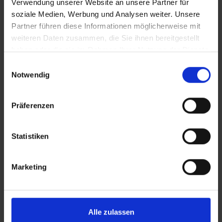
Verwendung unserer Website an unsere Partner für
soziale Medien, Werbung und Analysen weiter. Unsere
Samstag, 03.10.2026
Uhrzeit: 10:00
Partner führen diese Informationen möglicherweise mit
Ende: 12:00
weiteren Daten zusammen, die Sie ihnen bereitgestellt
Dauer: 02:00
haben oder die sie im Rahmen Ihrer Nutzung der Dienste
gesammelt haben.
Einwilligungsauswahl
Sonntag, 04.10.2026
Notwendig
Uhrzeit: 10:00
Ende: 12:00
Dauer: 02:00
Präferenzen
Samstag, 10.10.2026
Uhrzeit: 10:00
Statistiken
Ende: 12:00
Dauer: 02:00
Marketing
Sonntag, 11.10.2026
Uhrzeit: 10:00
Ende: 12:00
Dauer: 02:00
Alle zulassen
Samstag, 17.10.2026