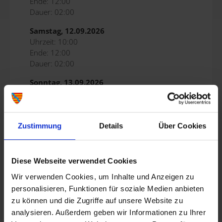
Ende: 12:00
Dauer: 02:00
Samstag, 12.09.2026
Uhrzeit: 10:00
Ende: 12:00
Dauer: 02:00
Sonntag, 13.09.2026
Uhrzeit: 10:00
Ende: 12:00
Dauer: 02:00
Zustimmung
Details
Über Cookies
Samstag, 19.09.2026
Uhrzeit: 10:00
Ende: 12:00
Diese Webseite verwendet Cookies
Dauer: 02:00
Wir verwenden Cookies, um Inhalte und Anzeigen zu
Sonntag, 20.09.2026
personalisieren, Funktionen für soziale Medien anbieten
Uhrzeit: 10:00
zu können und die Zugriffe auf unsere Website zu
Ende: 12:00
analysieren. Außerdem geben wir Informationen zu Ihrer
Dauer: 02:00