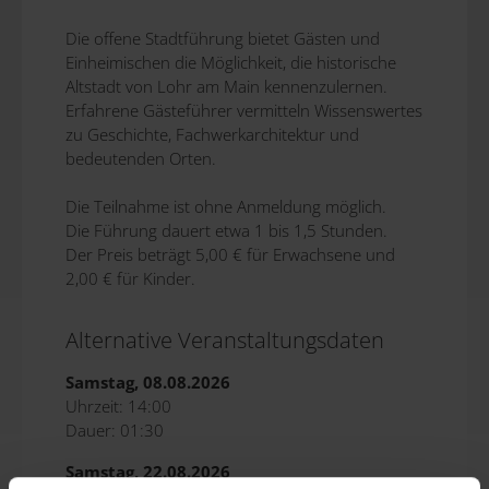
Die offene Stadtführung bietet Gästen und
Einheimischen die Möglichkeit, die historische
Altstadt von Lohr am Main kennenzulernen.
Erfahrene Gästeführer vermitteln Wissenswertes
zu Geschichte, Fachwerkarchitektur und
bedeutenden Orten.
Die Teilnahme ist ohne Anmeldung möglich.
Die Führung dauert etwa 1 bis 1,5 Stunden.
Der Preis beträgt 5,00 € für Erwachsene und
2,00 € für Kinder.
Alternative Veranstaltungsdaten
Samstag, 08.08.2026
Uhrzeit: 14:00
Dauer: 01:30
Samstag, 22.08.2026