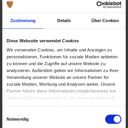
Uhrzeit: 14:00
Dauer: 01:30
Samstag, 12.09.2026
Zustimmung
Details
Über Cookies
Uhrzeit: 14:00
Dauer: 01:30
Diese Webseite verwendet Cookies
Samstag, 26.09.2026
Uhrzeit: 14:00
Wir verwenden Cookies, um Inhalte und Anzeigen zu
Dauer: 01:30
personalisieren, Funktionen für soziale Medien anbieten
zu können und die Zugriffe auf unsere Website zu
Samstag, 10.10.2026
analysieren. Außerdem geben wir Informationen zu Ihrer
Uhrzeit: 14:00
Verwendung unserer Website an unsere Partner für
Dauer: 01:30
soziale Medien, Werbung und Analysen weiter. Unsere
Samstag, 24.10.2026
Partner führen diese Informationen möglicherweise mit
Uhrzeit: 14:00
weiteren Daten zusammen, die Sie ihnen bereitgestellt
Dauer: 01:30
haben oder die sie im Rahmen Ihrer Nutzung der Dienste
gesammelt haben.
Einwilligungsauswahl
Notwendig