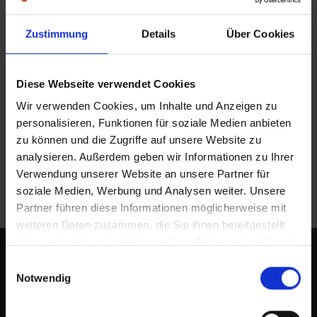
Mo
Di
Mi
Do
Fr
Sa
So
Zustimmung
Details
Über Cookies
1
2
3
4
5
6
7
8
9
Diese Webseite verwendet Cookies
10
11
12
13
14
15
16
Wir verwenden Cookies, um Inhalte und Anzeigen zu
17
18
19
20
21
22
23
personalisieren, Funktionen für soziale Medien anbieten
24
25
26
27
28
29
30
zu können und die Zugriffe auf unsere Website zu
analysieren. Außerdem geben wir Informationen zu Ihrer
31
Verwendung unserer Website an unsere Partner für
soziale Medien, Werbung und Analysen weiter. Unsere
Partner führen diese Informationen möglicherweise mit
weiteren Daten zusammen, die Sie ihnen bereitgestellt
haben oder die sie im Rahmen Ihrer Nutzung der Dienste
gesammelt haben.
Einwilligungsauswahl
Notwendig