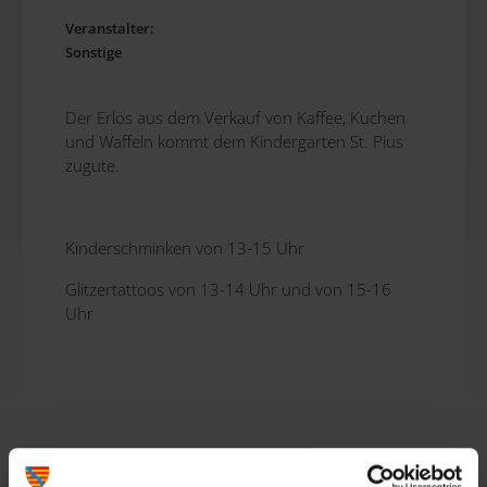
Veranstalter:
Sonstige
Der Erlös aus dem Verkauf von Kaffee, Kuchen
und Waffeln kommt dem Kindergarten St. Pius
zugute.
Kinderschminken von 13-15 Uhr
Glitzertattoos von 13-14 Uhr und von 15-16
Uhr
August
2026