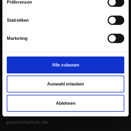
Präferenzen
Statistiken
Stadt Lohr auf Facebook
Marketing
Stadt Lohr auf Instagram
Stadt
Lohr a.Main
Alle zulassen
Schlossplatz 3
97816 Lohr a.Main
Auswahl erlauben
Tel.: 0 93 52 / 848-0
E-Mail:
stadt@
lohr.de
Ablehnen
Besonderes elektronisches Behördenpostfach (beBPo):
poststelle@
lohr.de