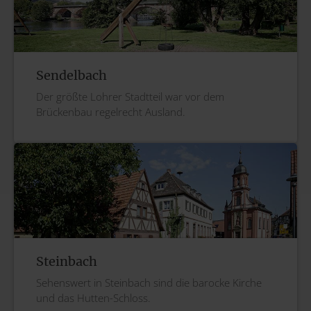
Sendelbach
Der größte Lohrer Stadtteil war vor dem
Brückenbau regelrecht Ausland.
Steinbach
Sehenswert in Steinbach sind die barocke Kirche
und das Hutten-Schloss.