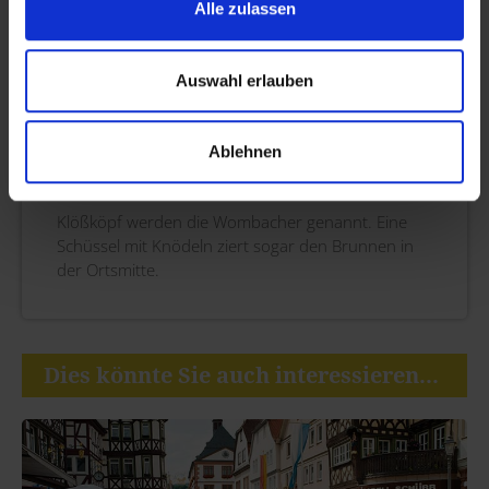
Alle zulassen
Auswahl erlauben
Ablehnen
Wombach
Klößköpf werden die Wombacher genannt. Eine
Schüssel mit Knödeln ziert sogar den Brunnen in
der Ortsmitte.
Dies könnte Sie auch interessieren...