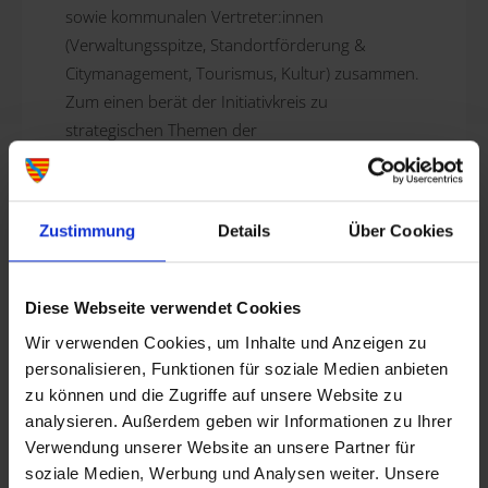
sowie kommunalen Vertreter:innen
(Verwaltungsspitze, Standortförderung &
Citymanagement, Tourismus, Kultur) zusammen.
Zum einen berät der Initiativkreis zu
strategischen Themen der
Innenstadtentwicklung und -belebung. Zum
anderen initiiert das Organ auch eigene
Maßnahmen und setzt diese über
Zustimmung
Details
Über Cookies
Projektgruppen um. Weitere Informationen
finden Sie unter:
www.lohr.de/citymanagement
.
Diese Webseite verwendet Cookies
Wir verwenden Cookies, um Inhalte und Anzeigen zu
personalisieren, Funktionen für soziale Medien anbieten
zu können und die Zugriffe auf unsere Website zu
analysieren. Außerdem geben wir Informationen zu Ihrer
Verwendung unserer Website an unsere Partner für
soziale Medien, Werbung und Analysen weiter. Unsere