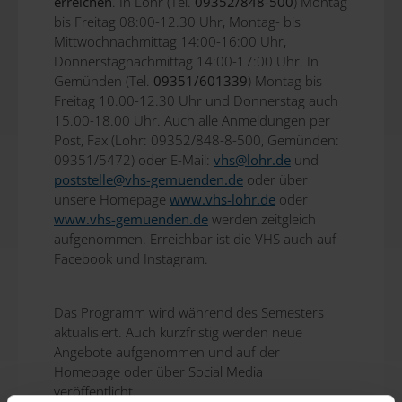
erreichen
. In Lohr (Tel.
09352/848-500
) Montag
bis Freitag 08:00-12.30 Uhr, Montag- bis
Mittwochnachmittag 14:00-16:00 Uhr,
Donnerstagnachmittag 14:00-17:00 Uhr. In
Gemünden (Tel.
09351/601339
) Montag bis
Freitag 10.00-12.30 Uhr und Donnerstag auch
15.00-18.00 Uhr. Auch alle Anmeldungen per
Post, Fax (Lohr: 09352/848-8-500, Gemünden:
09351/5472) oder E-Mail:
vhs@
lohr.de
und
poststelle@
vhs-gemuenden.de
oder über
unsere Homepage
www.vhs-lohr.de
oder
www.vhs-gemuenden.de
werden zeitgleich
aufgenommen. Erreichbar ist die VHS auch auf
Facebook und Instagram.
Das Programm wird während des Semesters
aktualisiert. Auch kurzfristig werden neue
Angebote aufgenommen und auf der
Homepage oder über Social Media
veröffentlicht.