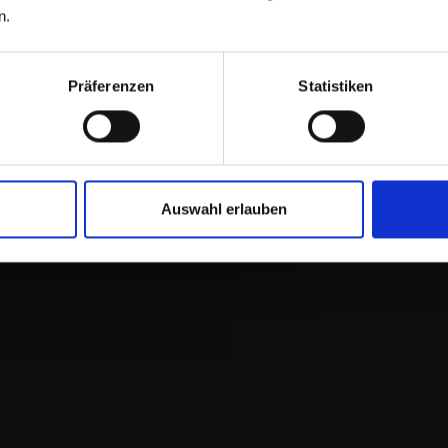
herholung und des Wasserschutzes im Stadtwald. Es
n.
auch Strategien vorgestellt, wie man diese Aspekte
 mit der Bewirtschaftung in Einklang bringt.
rnst Huber
Präferenzen
Statistiken
Auswahl erlauben