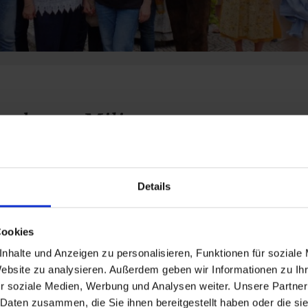
uch aus Milicz
henende hatten wir Besuch aus unserer polnischen
Details
stadt Milicz. Bürgermeister Wojciech Piskozub kam mit
ffiziellen Delegation nach Lohr.
g es am Freitag mit einer Stadtführung durch Lohr. Am
Cookies
urfte die Teilnahme bei der Eröffnung der
tfestwoche natürlich nicht fehlen.
nhalte und Anzeigen zu personalisieren, Funktionen für soziale
stag ging es mit Michael Neuner, dem Leiter der
Website zu analysieren. Außerdem geben wir Informationen zu I
chen Forstverwaltung zum Beilstein. Schwerpunkt der
r soziale Medien, Werbung und Analysen weiter. Unsere Partner
ung waren Aspekte des Artenschutzes, der Ökologie,
 Daten zusammen, die Sie ihnen bereitgestellt haben oder die s