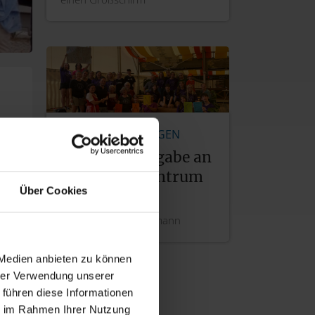
PRESSEMITTEILUNGEN
Spendenübergabe an
das Jugendzentrum
Über Cookies
Lohr
Festwirtsfamilie Widmann
 Medien anbieten zu können
hrer Verwendung unserer
 führen diese Informationen
ie im Rahmen Ihrer Nutzung