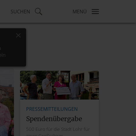
SUCHEN
MENÜ
x
h
eln
PRESSEMITTEILUNGEN
Spendenübergabe
500 Euro für die Stadt Lohr für
einen Großschirm