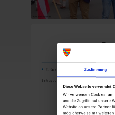
Bes
Am Woc
Zurück zur Übersicht
Zustimmung
Partner
einer o
Eintrag vom 30.07.2024, 18:03 Uhr
Los gin
Diese Webseite verwendet 
Abend d
Spessar
Wir verwenden Cookies, um I
Am Sam
und die Zugriffe auf unsere 
städtis
Website an unsere Partner fü
Wander
möglicherweise mit weiteren