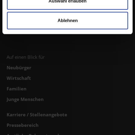
Auswahl erlauben
Montag-Freitag: 8:00-12:30 Uhr
und Donnerstag:13:30-17:30 Uhr
Ablehnen
Auf einen Blick für
Neubürger
Wirtschaft
Familien
Junge Menschen
Karriere / Stellenangebote
Pressebereich