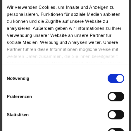
LEBEN&ARBEITEN
Wir verwenden Cookies, um Inhalte und Anzeigen zu
1. Lohrer Schneewittchen-
personalisieren, Funktionen für soziale Medien anbieten
Weihnachtsmarkt
zu können und die Zugriffe auf unsere Website zu
analysieren. Außerdem geben wir Informationen zu Ihrer
Lichterglanz in der Anlage
Verwendung unserer Website an unsere Partner für
soziale Medien, Werbung und Analysen weiter. Unsere
Partner führen diese Informationen möglicherweise mit
weiteren Daten zusammen, die Sie ihnen bereitgestellt
haben oder die sie im Rahmen Ihrer Nutzung der Dienste
gesammelt haben.
Einwilligungsauswahl
Notwendig
Präferenzen
LEBEN&ARBEITEN
Beleuchtung für die Anlage
Statistiken
Initiativkreis schafft LED-Beleuchtung an