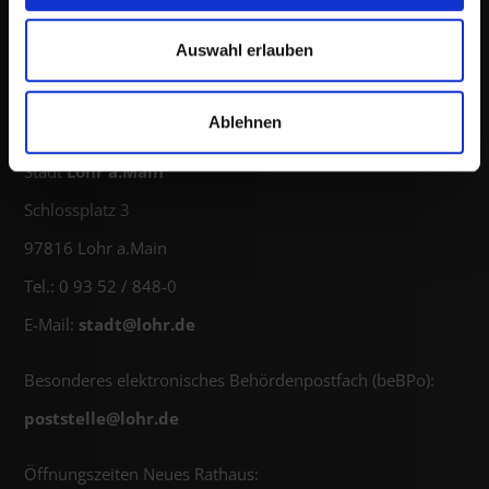
Auswahl erlauben
Stadt Lohr auf Facebook
Ablehnen
Stadt Lohr auf Instagram
Stadt
Lohr a.Main
Schlossplatz 3
97816 Lohr a.Main
Tel.: 0 93 52 / 848-0
E-Mail:
stadt@
lohr.de
Besonderes elektronisches Behördenpostfach (beBPo):
poststelle@
lohr.de
Öffnungszeiten Neues Rathaus: