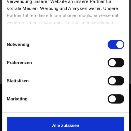
Verwendung unserer Website an unsere Partner für
soziale Medien, Werbung und Analysen weiter. Unsere
Partner führen diese Informationen möglicherweise mit
weiteren Daten zusammen, die Sie ihnen bereitgestellt
haben oder die sie im Rahmen Ihrer Nutzung der Dienste
PRESSEMITTEILUNGEN
gesammelt haben.
Einwilligungsauswahl
Notwendig
Batterie- und Akkuentsorgung
Aber richtig!
Präferenzen
Statistiken
Marketing
Alle zulassen