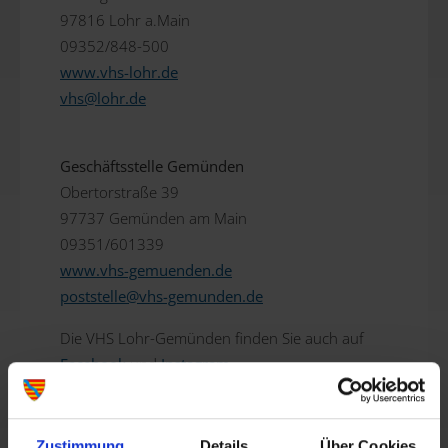
97816 Lohr a.Main
09352/848-500
www.vhs-lohr.de
vhs@
lohr.de
Geschäftsstelle Gemünden
Obertorstraße 39
97737 Gemünden am Main
09351/601339
www.vhs-gemuenden.de
poststelle@
vhs-gemunden.de
Die VHS Lohr-Gemünden finden Sie auch auf
Facebook
und
Instagram
.
Zustimmung
Details
Über Cookies