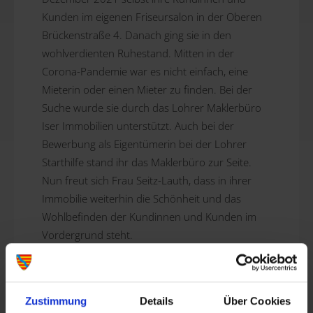
Kunden im eigenen Friseursalon in der Oberen
Brückenstraße 4. Danach ging sie in den
wohlverdienten Ruhestand. Mitten in der
Corona-Pandemie war es nicht einfach, eine
Mieterin oder einen Mieter zu finden. Bei der
Suche wurde sie durch das Lohrer Maklerbüro
Iser Immobilien unterstützt. Auch bei der
Bewerbung als Eigentümerin bei der Lohrer
Starthilfe stand ihr das Maklerbüro zur Seite.
Nun freut sich Frau Seitz-Lauth, dass in ihrer
Immobilie weiterhin die Schönheit und das
Wohlbefinden der Kundinnen und Kunden im
Vordergrund steht.
Was ist die Lohrer Starthilfe?
Die Lohrer Starthilfe erleichtert Gründerinnen
und Gründern den Einstieg in die
Zustimmung
Details
Über Cookies