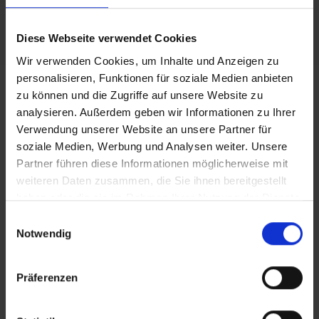
Selbstständigkeit. Zu stark vergünstigten
Mietkonditionen können sie ihre Geschäftsidee
Diese Webseite verwendet Cookies
in der Lohrer Innenstadt realisieren. Es stehen
zwei Optionen zur Verfügung: Das Austesten
Wir verwenden Cookies, um Inhalte und Anzeigen zu
personalisieren, Funktionen für soziale Medien anbieten
einer Geschäftsidee im Rahmen von
zu können und die Zugriffe auf unsere Website zu
sogenannten „Pop-Up-Konzepten“ mit einer
analysieren. Außerdem geben wir Informationen zu Ihrer
Mietdauer von maximal drei Monaten oder das
Verwendung unserer Website an unsere Partner für
langfristige Etablieren einer Geschäftsidee für
soziale Medien, Werbung und Analysen weiter. Unsere
zwei Jahre. Die Lohrer Starthilfe wird durch den
Partner führen diese Informationen möglicherweise mit
Freistaat Bayern im Bayerischen
weiteren Daten zusammen, die Sie ihnen bereitgestellt
Städtebauförderungsprogramm gefördert.
haben oder die sie im Rahmen Ihrer Nutzung der Dienste
gesammelt haben.
Einwilligungsauswahl
Weitere Informationen unter:
Notwendig
www.lohr.de/starthilfe
Präferenzen