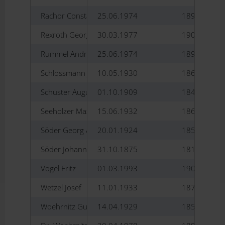
Rachor Constantin
25.06.1974
1894-1978
Rexroth Georg Ludwig
30.03.1977
1902-1992
Rummel Andreas
25.06.1974
1896-1988
Schlossmann Josef
10.05.1930
1860-1943
Schuster August
01.10.1909
1841-1912
Seeholzer Max
15.06.1932
1867-1947
Söder Georg Alois
20.01.1924
1857-1938
Söder Johann Georg
31.10.1875
1811-1888
Vogel Fritz
01.03.1993
1908-2008
Wetzel Josef
11.01.1933
1873-1942
Woehrnitz Gustav
14.04.1929
1854-1931