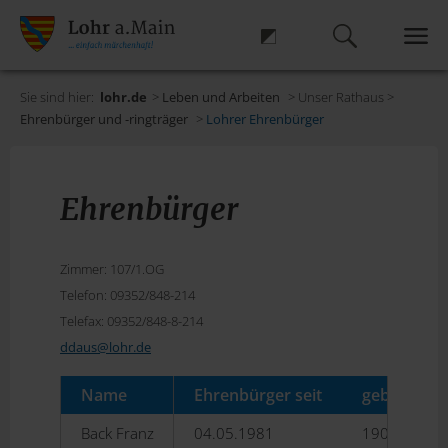
Sie sind hier:
lohr.de
>
Leben und Arbeiten
> Unser Rathaus >
Ehrenbürger und -ringträger
>
Lohrer Ehrenbürger
Ehrenbürger
Zimmer: 107/1.OG
Telefon: 09352/848-214
Telefax: 09352/848-8-214
ddaus@
lohr.de
Name
Ehrenbürger seit
geboren / 
Back Franz
04.05.1981
1901-1997