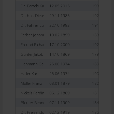
Dr. Bartels Karl Heinz
12.05.2016
1937-2016
Dr. h. c. Dieter Werner
29.11.1985
1929-2024
Dr. Fährer Ludwig
22.10.1993
1913-1995
Ferber Johann Baptist
10.02.1899
1839-1905
Freund Richard
17.10.2000
1920-2010
Günter Jakob
14.10.1869
1799-1872
Hahmann Georg
25.06.1974
1890-1975
Haller Karl
25.06.1974
1908-1995
Müller Franz
08.01.1879
1807-1883
Nickels Ferdinand Otto
06.12.1869
1811-1893
Pfeufer Benno
07.11.1909
1842-1920
Dr. Preisendörfer Peter
02.12.1919
1854-1928