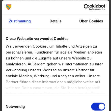
sind wir als Lehrer gefordert, eine Basis zu schaffen, die es
den Kindern ermöglicht, ihre Fähigkeiten zu entwickeln und
ihre Persönlichkeit zu stärken. Wenn Elternhaus und Schule
Zustimmung
Details
Über Cookies
sich offen über Bedürfnisse und Probleme austauschen und
ideale Rahmenbedingungen geschaffen werden, geben wir
den Kindern den besten Start für eine erfolgreiche Zukunft.
Diese Webseite verwendet Cookies
Wir verwenden Cookies, um Inhalte und Anzeigen zu
Deshalb lautet der Leitgedanke unserer Schule:
Für das Leben stärken
personalisieren, Funktionen für soziale Medien anbieten
zu können und die Zugriffe auf unsere Website zu
analysieren. Außerdem geben wir Informationen zu Ihrer
Verwendung unserer Website an unsere Partner für
Die bayerische Grundschule
ist eine Broschüre des
soziale Medien, Werbung und Analysen weiter. Unsere
Bayerischen Staatsministeriums für Unterricht und Kultus, die
Partner führen diese Informationen möglicherweise mit
die wesentlichen Informationen über diese Schulart
zusammenfasst.
weiteren Daten zusammen, die Sie ihnen bereitgestellt
haben oder die sie im Rahmen Ihrer Nutzung der Dienste
gesammelt haben.
Einwilligungsauswahl
Notwendig