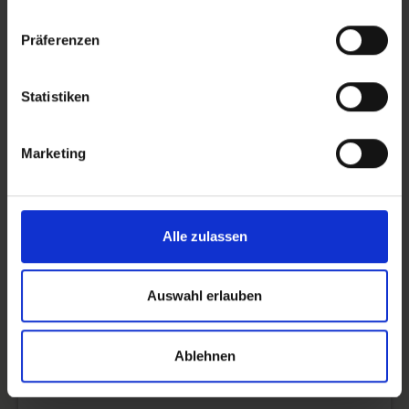
Schulprogramm 2020
Präferenzen
Hier finden Sie unser aktuelles Schulprogramm.
Statistiken
Konzept zur Erziehungspartnerschaft
Marketing
Methodencurriculum
Alle zulassen
Auswahl erlauben
Kooperation Kindergarten &
Grundschule
Ablehnen