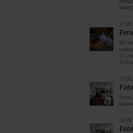
Altstad
MAING
27.08
Fer
Wir h
bastel
15 Uh
Schlos
27.08
Foto
Fotoau
Galeri
28.08
Foto