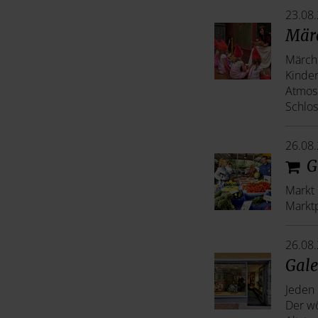
23.08
Märc
Märch
Kinder
Atmos
Schlos
26.08
G
Markt 
Marktp
26.08
Gale
Jeden 
Der wö