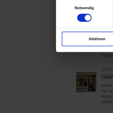
Einwilligungsauswahl
Den sc
Notwendig
Stadt
Bayers
30.08
Die 
Ablehnen
Offene
Kosten
Schlos
02.09
Gale
Jeden 
Der wö
Altstad
MAING