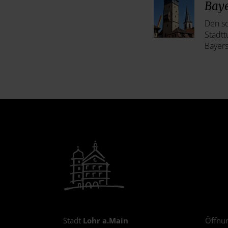
Baye
Den sc
Stadt
Bayers
Stadt
Lohr a.Main
Öffnun