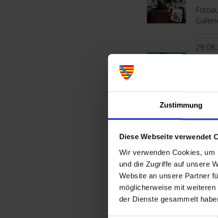
Fotoau
Galeri
29.08
Baye
Den sc
Stadt
Bayers
Zustimmung
29.08
Diese Webseite verwendet 
Foto
Wir verwenden Cookies, um I
Fotoau
und die Zugriffe auf unsere 
Galeri
Website an unsere Partner fü
möglicherweise mit weiteren
30.08
der Dienste gesammelt habe
Baye