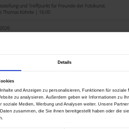
sstellung und Treffpunkt für Freunde der Fotokunst.
e Thomas Kohnle | 16:00
.2026
rsturm geöffnet
hönsten Blick auf Lohr genießen Sie, wenn Sie die 147 Stufen 
turms erklimmen.
turm | 10:00
Details
.2026
Cookies
ausstellung - Fotogalerie
nhalte und Anzeigen zu personalisieren, Funktionen für soziale
sstellung und Treffpunkt für Freunde der Fotokunst.
Website zu analysieren. Außerdem geben wir Informationen zu I
e Thomas Kohnle | 10:30
r soziale Medien, Werbung und Analysen weiter. Unsere Partner
 Daten zusammen, die Sie ihnen bereitgestellt haben oder die s
.2026
n.
rsturm geöffnet