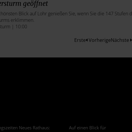
rsturm geöffnet
hönsten Blick auf Lohr genießen Sie, wenn Sie die 147 Stufen 
turms erklimmen.
turm | 10:00
Erste
Vorherige
Nächste
gszeiten Neues Rathaus:
Auf einen Blick für