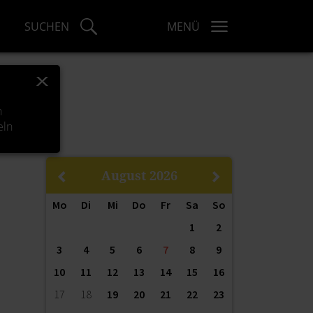
SUCHEN
MENÜ
x
er
h
eln
August
2026
Mo
Di
Mi
Do
Fr
Sa
So
1
2
3
4
5
6
7
8
9
10
11
12
13
14
15
16
17
18
19
20
21
22
23