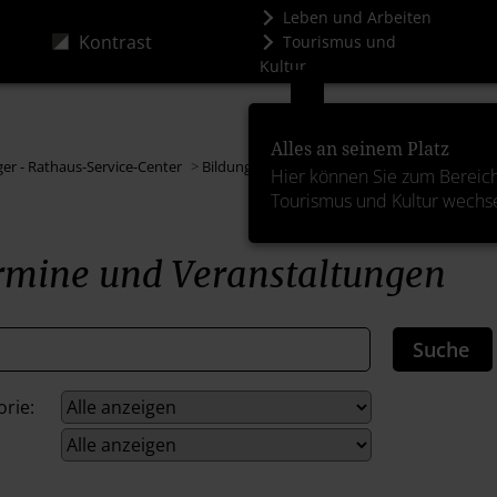
Leben und Arbeiten
Kontrast
Tourismus und
Kultur
Alles an seinem Platz
ger - Rathaus-Service-Center
>
Bildung und Freizeit
>
Veranstaltungskalend
Hier können Sie zum Bereic
Tourismus und Kultur wechs
rmine und Veranstaltungen
orie: