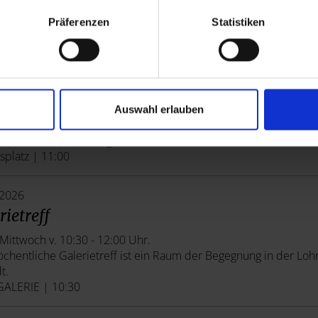
hönsten Blick auf Lohr genießen Sie, wenn Sie die 147 Stufen 
Präferenzen
Statistiken
turms erklimmen.
turm | 10:00
.2026
Wirtin vom Hölzernen Gaul
Auswahl erlauben
 Kostümführung von und mit Helga Harth.
frei, keine Anmeldung erforderlich.
splatz | 11:00
.2026
rietreff
Mittwoch v. 10:30 - 12:00 Uhr.
chentliche Galerietreff ist ein Raum der Begegnung in der Loh
t.
ALERIE | 10:30