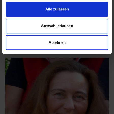
Carina Rüb
Alle zulassen
Sachbearbeiterin
Telefon:
0 93 52/84 84 66
E-Mail:
crueb@
lohr.de
Auswahl erlauben
Ablehnen