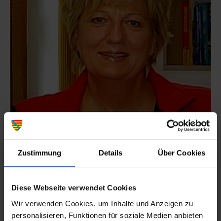
Hannelore Etzel
Zustimmung
Details
Über Cookies
Sachbearbeiterin
Telefon:
0 93 52/84 84 66
E-Mail:
hetzel@
lohr.de
Diese Webseite verwendet Cookies
Wir verwenden Cookies, um Inhalte und Anzeigen zu
personalisieren, Funktionen für soziale Medien anbieten