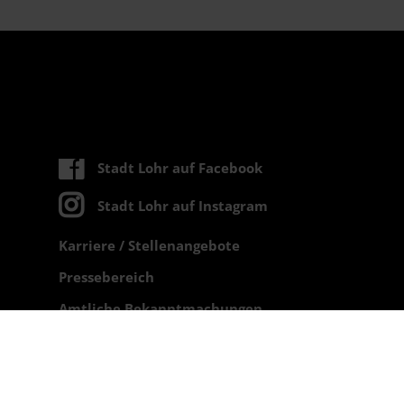
Stadt Lohr auf Facebook
Stadt Lohr auf Instagram
Karriere / Stellenangebote
Pressebereich
Amtliche Bekanntmachungen
Impressum
Datenschutz
Datenschutz für Social-Media-