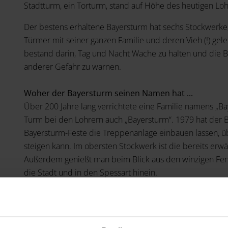
Stadtturm, ein Torturm, stand auf Höhe des heutigen Lo
Der bestens erhaltene Bayersturm hat sechs Stockwerke
Türmer mit seiner ganzen Familie und deren Vieh (!) gel
bestand darin, Tag und Nacht Wache zu halten und die B
anderer Gefahr zu warnen.
Woher der Bayersturm seinen Namen hat ...
Über 200 Jahre lang verrichtete eine Familie namens „B
Turm bei den Lohrern auch „Bayersturm“. 1979 hat der 
Bayersturm-Feste die Treppenanlage einbauen lassen, 
steigen kann. Im obersten Stockwerk ist die bereits er
Außerdem genießt man beim Blick aus den winzigen Fens
die Stadt und in den Spessart hinein.