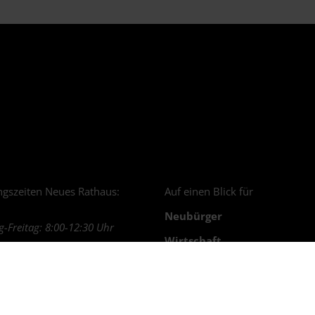
gszeiten Neues Rathaus:
Auf einen Blick für
Neubürger
-Freitag: 8:00-12:30 Uhr
Wirtschaft
gszeiten Bürgerdienste:
Familien
 Termin (
online
/telefonisch)
Junge Menschen