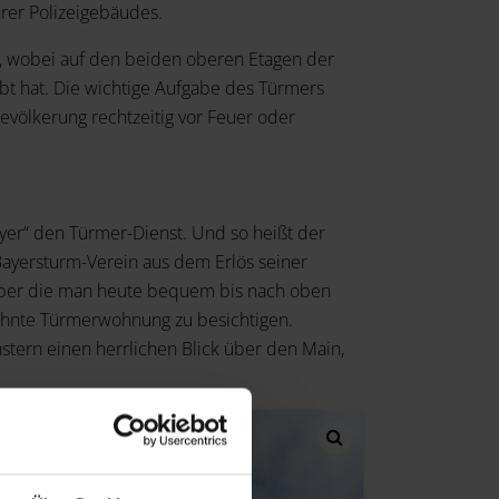
hrer Polizeigebäudes.
, wobei auf den beiden oberen Etagen der
ebt hat. Die wichtige Aufgabe des Türmers
evölkerung rechtzeitig vor Feuer oder
ayer“ den Türmer-Dienst. Und so heißt der
Bayersturm-Verein aus dem Erlös seiner
über die man heute bequem bis nach oben
wähnte Türmerwohnung zu besichtigen.
tern einen herrlichen Blick über den Main,