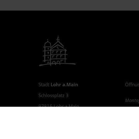
Stadt
Lohr a.Main
Öffnun
Schlossplatz 3
Montag
97816 Lohr a.Main
Öffnun
Tel.: 0 93 52 / 848-0
-> mit
E-Mail:
stadt@
lohr.de