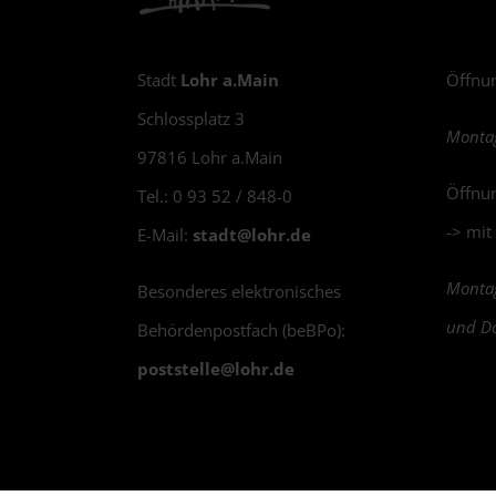
Stadt
Lohr a.Main
Öffnun
Schlossplatz 3
Montag
97816 Lohr a.Main
Öffnun
Tel.: 0 93 52 / 848-0
-> mit
E-Mail:
stadt@
lohr.de
Montag
Besonderes elektronisches
und Do
Behördenpostfach (beBPo):
poststelle@
lohr.de