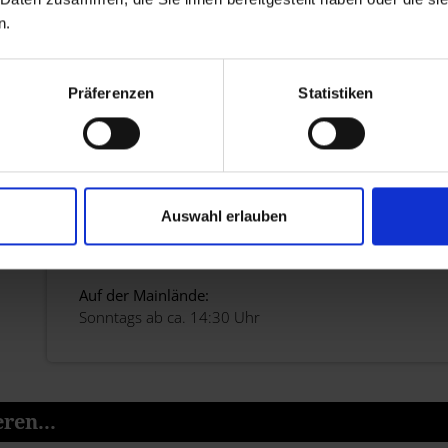
n.
Präferenzen
Statistiken
Pétanque Lohr a.Main
Heinz-Paulisch-Straße
direkt hinter dem Bahnhof:
Auswahl erlauben
Dienstag und Donnerstag
ab ca. 14:30 Uhr
Auf der Mainlände:
Sonntags ab ca. 14:30 Uhr
ren...