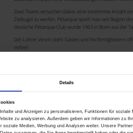
Zwei Teams versuchen dabei, eine bestimmte Anzahl von
Zielkugel zu werfen. Pétanque spielt man seit Beginn des
deutsche Pétanque-Club wurde 1963 in Bonn aus der T
Der Lohrer Verein steht Gästen und Nichtmitgliedern of
vorbei!
Details
Cookies
nhalte und Anzeigen zu personalisieren, Funktionen für soziale
Website zu analysieren. Außerdem geben wir Informationen zu I
r soziale Medien, Werbung und Analysen weiter. Unsere Partner
 Daten zusammen, die Sie ihnen bereitgestellt haben oder die s