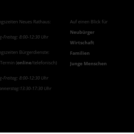
gszeiten Neues Rathaus:
Auf einen Blick für
Neubürger
-Freitag: 8:00-12:30 Uhr
Wirtschaft
gszeiten Bürgerdienste:
Familien
 Termin (
online
/telefonisch)
Junge Menschen
-Freitag: 8:00-12:30 Uhr
nnerstag:13:30-17:30 Uhr