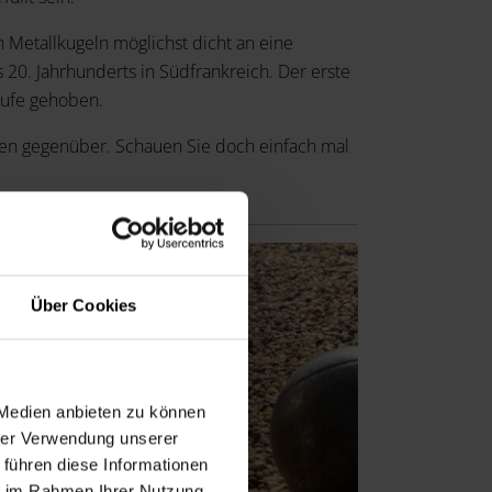
 Metallkugeln möglichst dicht an eine
 20. Jahrhunderts in Südfrankreich. Der erste
aufe gehoben.
fen gegenüber. Schauen Sie doch einfach mal
Über Cookies
 Medien anbieten zu können
hrer Verwendung unserer
 führen diese Informationen
ie im Rahmen Ihrer Nutzung