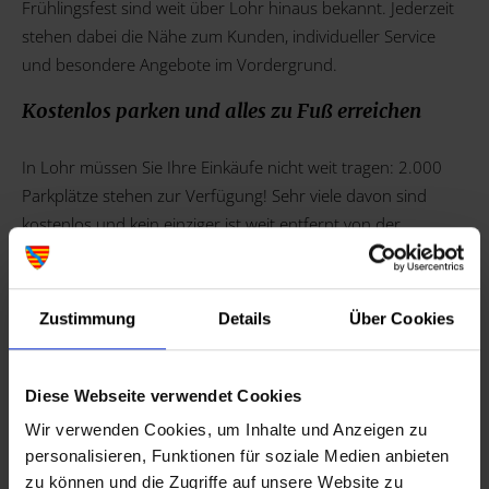
Frühlingsfest sind weit über Lohr hinaus bekannt. Jederzeit
stehen dabei die Nähe zum Kunden, individueller Service
und besondere Angebote im Vordergrund.
Kostenlos parken und alles zu Fuß erreichen
In Lohr müssen Sie Ihre Einkäufe nicht weit tragen: 2.000
Parkplätze stehen zur Verfügung! Sehr viele davon sind
kostenlos und kein einziger ist weit entfernt von der
Fußgängerzone.
Zustimmung
Details
Über Cookies
Diese Webseite verwendet Cookies
Wir verwenden Cookies, um Inhalte und Anzeigen zu
personalisieren, Funktionen für soziale Medien anbieten
zu können und die Zugriffe auf unsere Website zu