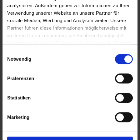
Lohrer Werbegemeinschaft
analysieren. Außerdem geben wir Informationen zu Ihrer
Verwendung unserer Website an unsere Partner für
soziale Medien, Werbung und Analysen weiter. Unsere
Partner führen diese Informationen möglicherweise mit
weiteren Daten zusammen, die Sie ihnen bereitgestellt
haben oder die sie im Rahmen Ihrer Nutzung der Dienste
gesammelt haben.
Einwilligungsauswahl
Notwendig
Präferenzen
Parken in Lohr
Statistiken
Dies könnte Sie auch interessieren...
Marketing