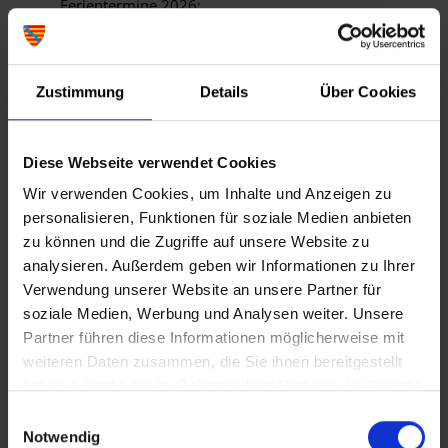
Ferientermine 2026:
01.01.2026 bis 06.01.2026
(Weihnachtsferien)
16.02.2026 bis 17.02.2026
Zustimmung
Details
Über Cookies
(Rosenmontag/Faschingsdienstag)
02.04.2026 (Konzeptionstag)
30.04.2026 (1.Hilfe-Kurs)
Diese Webseite verwendet Cookies
08.05.2026 (Betriebsausflug)
Wir verwenden Cookies, um Inhalte und Anzeigen zu
25.05.2026 bis 29.05.2026 (Pfingstferien)
personalisieren, Funktionen für soziale Medien anbieten
10.08.2026 bis 21.08.2026 (Sommerferien)
31.08.2026 (Planungstag)
zu können und die Zugriffe auf unsere Website zu
23.12.2026 bis 31.12.2026
analysieren. Außerdem geben wir Informationen zu Ihrer
(Weihnachtsferien)
Verwendung unserer Website an unsere Partner für
soziale Medien, Werbung und Analysen weiter. Unsere
Partner führen diese Informationen möglicherweise mit
weiteren Daten zusammen, die Sie ihnen bereitgestellt
haben oder die sie im Rahmen Ihrer Nutzung der Dienste
gesammelt haben.
Einwilligungsauswahl
Notwendig