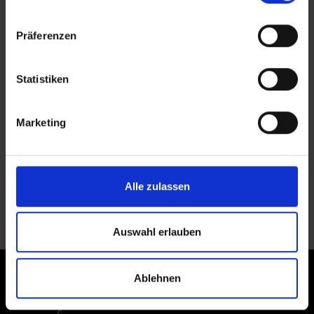
Downloads
Präferenzen
Benutzungssatzung
Gebührentabelle ab Januar 2025
Gebührentabelle ab September 2026
Statistiken
Gebührensatzung inklusive
Änderungssatzung
Marketing
Flyer Kindergarten Steinbach
Allgemeine Informationen zur Umsetzung
der DSGVO
Alle zulassen
Keine Veranstaltungen vorhanden
Auswahl erlauben
Ablehnen