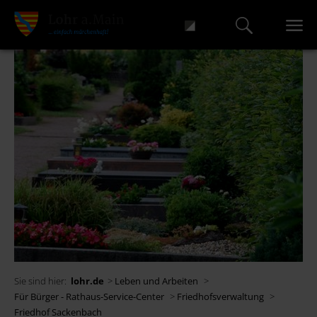
Sie sind hier:
lohr.de
>
Leben und Arbeiten
>
Für Bürger - Rathaus-Service-Center
>
Friedhofsverwaltung
>
Friedhof Sackenbach