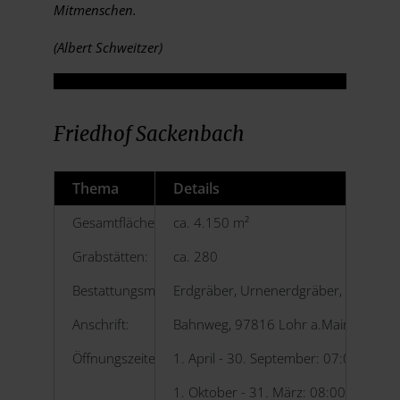
Mitmenschen.
(Albert Schweitzer)
Friedhof Sackenbach
Thema
Details
Gesamtfläche:
ca. 4.150 m²
Grabstätten:
ca. 280
Bestattungsmöglichkeiten:
Erdgräber, Urnenerdgräber, Urnenste
Anschrift:
Bahnweg, 97816 Lohr a.Main
Öffnungszeiten:
1. April - 30. September: 07:00 – 21:
1. Oktober - 31. März: 08:00 – 17:00