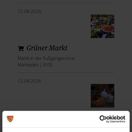
12.08.2026
Grüner Markt
Markt in der Fußgängerzone.
Marktplatz | 8:00
12.08.2026
Ferienprogramm "Sagenhaftes
im Spessartmuseum