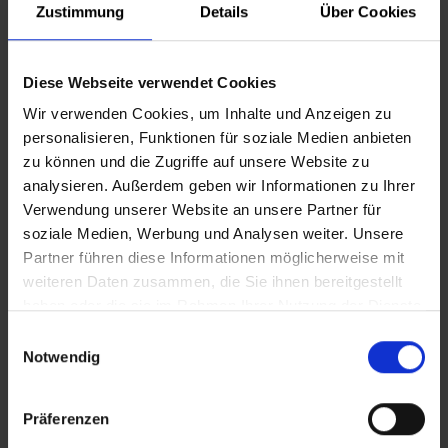
Wir hören Spessartsagen, suchen passende
Zustimmung
Details
Über Cookies
Dinge im Museum und am Ende basteln wir
noch eine passende Überraschung. Für Kinder
ab 6 Jahren; 13 - 15 Uhr
Diese Webseite verwendet Cookies
Schloss zu Lohr a.Main | 13:00
Wir verwenden Cookies, um Inhalte und Anzeigen zu
personalisieren, Funktionen für soziale Medien anbieten
12.08.2026
zu können und die Zugriffe auf unsere Website zu
analysieren. Außerdem geben wir Informationen zu Ihrer
Verwendung unserer Website an unsere Partner für
soziale Medien, Werbung und Analysen weiter. Unsere
Partner führen diese Informationen möglicherweise mit
Galerietreff
weiteren Daten zusammen, die Sie ihnen bereitgestellt
haben oder die sie im Rahmen Ihrer Nutzung der Dienste
Jeden Mittwoch v. 10:30 - 12:00 Uhr.
gesammelt haben.
Der wöchentliche Galerietreff ist ein Raum der
Einwilligungsauswahl
Notwendig
Begegnung in der Lohrer Altstadt.
MAINGALERIE | 10:30
Präferenzen
13.08.2026