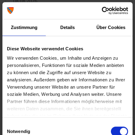
08.08.2026
Offene Stadtführung durch die Lohrer Altstadt
Geführter Rundgang durch die historische Lohrer
Zustimmung
Details
Über Cookies
Altstadt. Spannende Einblicke in Geschichte und
Sehenswürdigkeiten. Keine Anmeldung erforderlich.
Teilnehmergebühr: 5,- Euro Erw./2,- Euro Kind,
Diese Webseite verwendet Cookies
Wir verwenden Cookies, um Inhalte und Anzeigen zu
personalisieren, Funktionen für soziale Medien anbieten
09.08.2026
zu können und die Zugriffe auf unsere Website zu
Bayersturm geöffnet
analysieren. Außerdem geben wir Informationen zu Ihrer
Verwendung unserer Website an unsere Partner für
Den schönsten Blick auf Lohr genießen Sie, wenn Sie die
soziale Medien, Werbung und Analysen weiter. Unsere
147 Stufen des Stadtturms erklimmen.
Partner führen diese Informationen möglicherweise mit
weiteren Daten zusammen, die Sie ihnen bereitgestellt
haben oder die sie im Rahmen Ihrer Nutzung der Dienste
09.08.2026
gesammelt haben.
Einwilligungsauswahl
Märchenstunde mit Schneewittchen
Notwendig