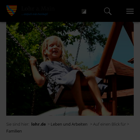
Sie sind hier:
lohr.de
>
Leben und Arbeiten
> Auf einen Blick für >
Familien