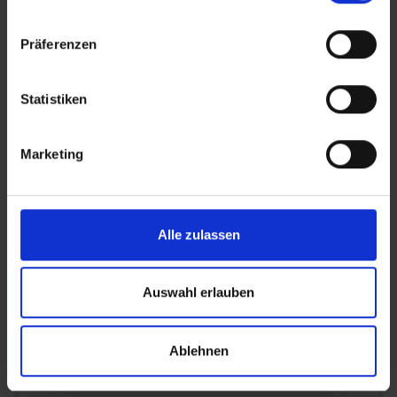
Märchenhafte Erzählstunde mit Schneewittchen im
Spessartmuseum für Kinder und Familien. Ein liebevoll
Präferenzen
gestaltetes Erlebnis in besonderer Atmosphäre.
Statistiken
12.08.2026
Grüner Markt
Marketing
Markt in der Fußgängerzone.
Alle zulassen
12.08.2026
Ferienprogramm "Sagenhaftes im Spessartmuseum
Auswahl erlauben
Wir hören Spessartsagen, suchen passende Dinge im
Museum und am Ende basteln wir noch eine passende
Ablehnen
Überraschung. Für Kinder ab 6 Jahren; 13 - 15 Uhr