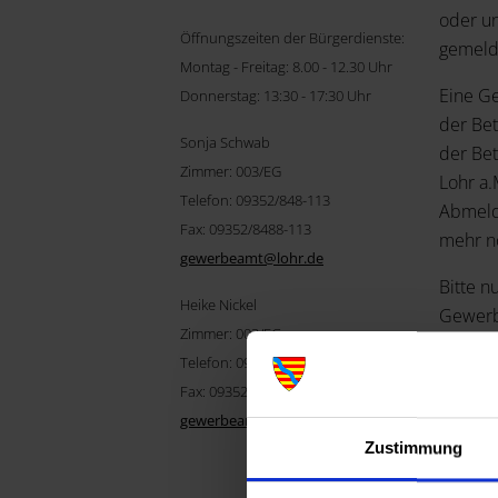
oder un
Öffnungszeiten der Bürgerdienste:
gemeld
Montag - Freitag: 8.00 - 12.30 Uhr
Eine G
Donnerstag: 13:30 - 17:30 Uhr
der Bet
Sonja Schwab
der Be
Zimmer: 003/EG
Lohr a.
Telefon: 09352/848-113
Abmeld
Fax: 09352/8488-113
mehr n
gewerbeamt@
lohr.de
Bitte n
Heike Nickel
Gewerb
Zimmer: 003/EG
diese v
Telefon: 09352/848-114
Folgend
Fax: 09352/848-8-114
gewerbeamt@lohr.de
Pe
Zustimmung
Ko
Fi