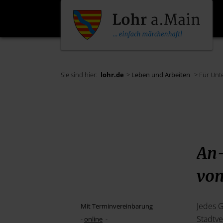
Sie sind hier:
lohr.de
>
Leben und Arbeiten
> Für Unt
An
vo
Jedes 
Mit Terminvereinbarung
Stadtv
-
online
-