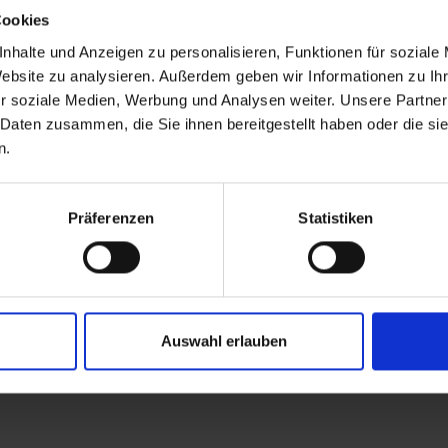
ndwerkskarte bei Handwerksbetrieben
Cookies
cht-EU-Bürger benötigen zusätzlich eine
fenthaltserlaubnis, nach der die Ausübung eines
nhalte und Anzeigen zu personalisieren, Funktionen für soziale
werbes erlaubt ist
Website zu analysieren. Außerdem geben wir Informationen zu I
r soziale Medien, Werbung und Analysen weiter. Unsere Partner
 Daten zusammen, die Sie ihnen bereitgestellt haben oder die s
n.
kt zum Online Verfahren
Präferenzen
Statistiken
werbe anmelden
ewerbe ummelden
werbe abmelden
Auswahl erlauben