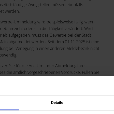
selbstständige Zweigstellen müssen ebenfalls
et werden.
ewerbe-Ummeldung wird beispielsweise fällig, wenn
rieb umzieht oder sich die Tätigkeit verändert. Wird
trieb aufgegeben, muss das Gewerbe bei der Stadt
Main abgemeldet werden. Seit dem 01.11.2025 ist eine
ung bei Verlegung in einen anderen Meldebezirk nicht
otwendig.
utzen Sie für die An-, Um- oder Abmeldung Ihres
es die amtlich vorgeschriebenen Vordrucke. Füllen Sie
ollständig und gut lesbar aus.
e Unterlagen sind erforderlich:
rsonalausweis oder Reisepass
Details
pie des Handelsregisterauszuges bei eingetragenen
rmen