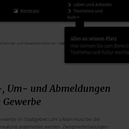
Leben und Arbeiten
Kontrast
Tourismus und
Kultur
Alles an seinem Platz
ernehmer und Gewerbetreibende >
Gewerbemeldungen
Hier können Sie zum Bereic
Tourismus und Kultur wechs
-, Um- und Abmeldungen
n Gewerbe
Gewerbe im Stadtgebiet Lohr a.Main muss bei der
erwaltung angemeldet werden. Zweigniederlassungen