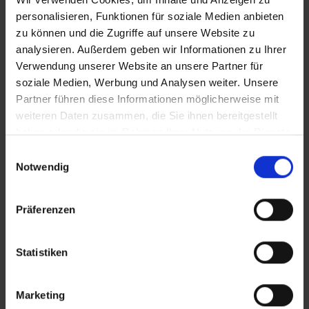
personalisieren, Funktionen für soziale Medien anbieten
zu können und die Zugriffe auf unsere Website zu
analysieren. Außerdem geben wir Informationen zu Ihrer
Verwendung unserer Website an unsere Partner für
Galerietreff
soziale Medien, Werbung und Analysen weiter. Unsere
Jeden Mittwoch v. 10:30 - 12:00 Uhr.
Partner führen diese Informationen möglicherweise mit
Der wöchentliche Galerietreff ist ein Raum der Begegnung in
weiteren Daten zusammen, die Sie ihnen bereitgestellt
der Lohrer Altstadt.
haben oder die sie im Rahmen Ihrer Nutzung der Dienste
MAINGALERIE | 10:30
gesammelt haben.
Einwilligungsauswahl
Notwendig
03.09.2026
Präferenzen
Statistiken
Fotoausstellung - Fotogalerie
Fotoausstellung und Treffpunkt für Freunde der Fotokunst.
Marketing
Galerie Thomas Kohnle | 16:00