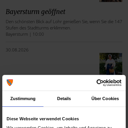
Bayersturm geöffnet
Den schönsten Blick auf Lohr genießen Sie, wenn Sie die 147
Stufen des Stadtturms erklimmen.
Bayersturm | 10:00
30.08.2026
Die Wirtin vom Hölzernen Gaul
Offene Kostümführung von und mit Helga Harth.
Zustimmung
Details
Über Cookies
Kostenfrei, keine Anmeldung erforderlich.
Schlossplatz | 11:00
Diese Webseite verwendet Cookies
02.09.2026
Wir verwenden Cookies, um Inhalte und Anzeigen zu