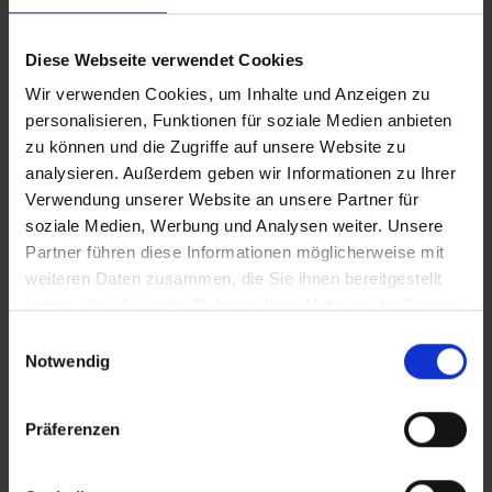
Diese Webseite verwendet Cookies
Wir verwenden Cookies, um Inhalte und Anzeigen zu
Der Nussknacker
personalisieren, Funktionen für soziale Medien anbieten
Zauberhafte Weihnachtsklassik: Tschaikowskys „Der
zu können und die Zugriffe auf unsere Website zu
Nussknacker“ – auf Tournee mit italienischem Star-Ensemble
analysieren. Außerdem geben wir Informationen zu Ihrer
Stadthalle Lohr | 18:00
Verwendung unserer Website an unsere Partner für
soziale Medien, Werbung und Analysen weiter. Unsere
02.07.2028
Partner führen diese Informationen möglicherweise mit
weiteren Daten zusammen, die Sie ihnen bereitgestellt
haben oder die sie im Rahmen Ihrer Nutzung der Dienste
gesammelt haben.
Einwilligungsauswahl
Notwendig
Meister Eder und sein PUMUCKL
COCOMICO Theater – nach Ellis Kaut bringt die COCOMICO-
Präferenzen
Komödie „Meister Eder und sein PUMUCKL" auf große
Tournee!