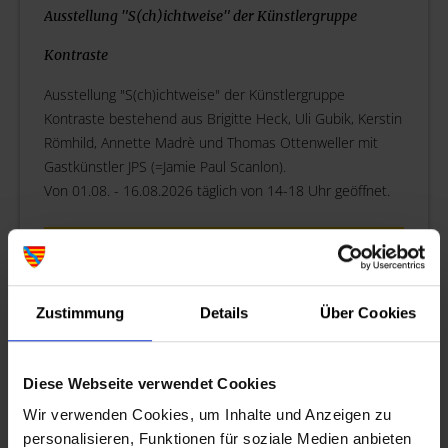
Ausstellung "S(ch)ichtweise" der Künstlergruppe
Kontraste
Ausstellung "S(ch)ichtweise" der Künstlergruppe
Kontraste bestehend aus Brigitte Heck, Uli Gubik, Kerstin
Römhild, Annette Madrè und Thomas Ottenweller mit
Gastkünstler JPS (=Jamie Paul Scanlon).
Von 01.08. - 16.08.2026 täglich von 14-18 Uhr geöffnet.
07.08.2026
Fotoausstellung - Fotogalerie
Zustimmung
Details
Über Cookies
Fotoausstellung und Treffpunkt für Freunde der
Fotokunst.
Diese Webseite verwendet Cookies
Wir verwenden Cookies, um Inhalte und Anzeigen zu
ALLE TERMINE ANZEIGEN
personalisieren, Funktionen für soziale Medien anbieten