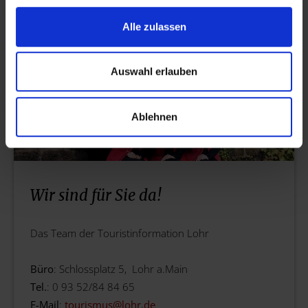
Alle zulassen
Auswahl erlauben
Ablehnen
Wir sind für Sie da!
Das Team der Touristinformation Lohr
Büro
: Schlossplatz 5, Lohr a.Main
Tel.
: 0 93 52/84 84 65
E-Mail
:
tourismus@
lohr.de