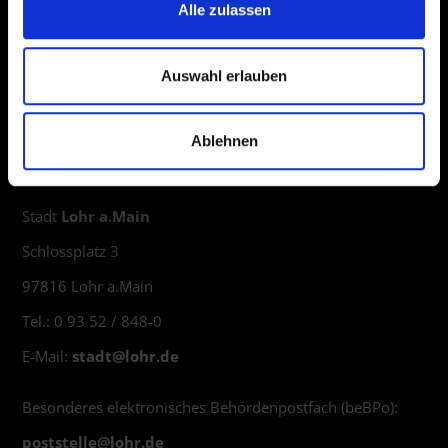
Alle zulassen
Auswahl erlauben
Stadt Lohr auf Facebook
Ablehnen
Stadt Lohr auf Instagram
Stadt
Lohr a.Main
Schlossplatz 3
97816 Lohr a.Main
Tel.: 0 93 52 / 848-0
E-Mail:
stadt@
lohr.de
Besonderes elektronisches Behördenpostfach (beBPo):
poststelle@
lohr.de