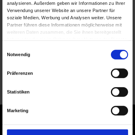
analysieren. Außerdem geben wir Informationen zu Ihrer
August
2026
Verwendung unserer Website an unsere Partner für
Mo
Di
Mi
Do
Fr
Sa
So
soziale Medien, Werbung und Analysen weiter. Unsere
Partner führen diese Informationen möglicherweise mit
1
2
weiteren Daten zusammen, die Sie ihnen bereitgestellt
3
4
5
6
7
8
9
haben oder die sie im Rahmen Ihrer Nutzung der Dienste
10
11
12
13
14
15
16
gesammelt haben.
Einwilligungsauswahl
Notwendig
17
18
19
20
21
22
23
24
25
26
27
28
29
30
Präferenzen
31
Statistiken
Marketing