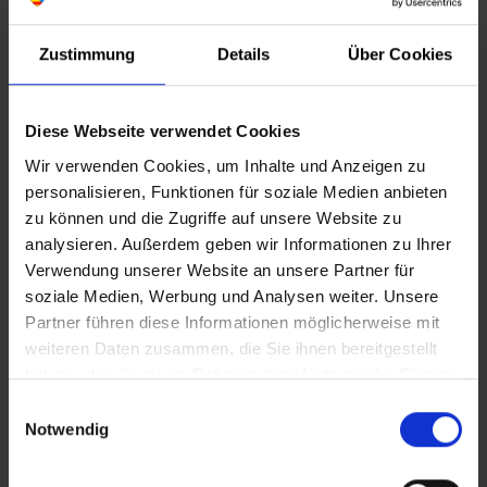
Mittwoch, 14.04.2027
Uhrzeit: 8:00
Zustimmung
Details
Über Cookies
Ende: 13:00
Mittwoch, 21.04.2027
Uhrzeit: 8:00
Diese Webseite verwendet Cookies
Ende: 13:00
Wir verwenden Cookies, um Inhalte und Anzeigen zu
Mittwoch, 28.04.2027
personalisieren, Funktionen für soziale Medien anbieten
Uhrzeit: 8:00
zu können und die Zugriffe auf unsere Website zu
Ende: 13:00
analysieren. Außerdem geben wir Informationen zu Ihrer
Verwendung unserer Website an unsere Partner für
Mittwoch, 12.05.2027
soziale Medien, Werbung und Analysen weiter. Unsere
Uhrzeit: 8:00
Partner führen diese Informationen möglicherweise mit
Ende: 13:00
weiteren Daten zusammen, die Sie ihnen bereitgestellt
Mittwoch, 19.05.2027
haben oder die sie im Rahmen Ihrer Nutzung der Dienste
Uhrzeit: 8:00
gesammelt haben.
Einwilligungsauswahl
Ende: 13:00
Notwendig
Mittwoch, 26.05.2027
Uhrzeit: 8:00