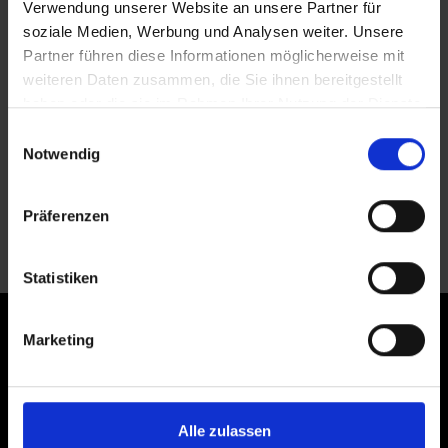
Mo
Di
Mi
Do
Fr
Sa
So
Verwendung unserer Website an unsere Partner für
soziale Medien, Werbung und Analysen weiter. Unsere
1
2
Partner führen diese Informationen möglicherweise mit
3
4
5
6
7
8
9
weiteren Daten zusammen, die Sie ihnen bereitgestellt
10
11
12
13
14
15
16
haben oder die sie im Rahmen Ihrer Nutzung der Dienste
gesammelt haben.
17
18
19
20
21
22
23
Einwilligungsauswahl
Notwendig
24
25
26
27
28
29
30
31
Präferenzen
Statistiken
Marketing
Alle zulassen