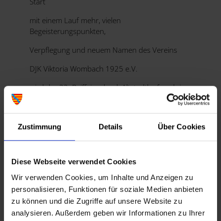
Start
mit einem Lauf mehr, vielen
Begeisterungspunkten,
Verpflegung und neuem Namen des Vereins
DJK Viktoria Wombach 1925 e.V.
wird der 22. Raiffeisenbank Altstadtlauf auch in
diesem Jahr wieder ein Lohrer Kultevent
Egal ob auf der Strecke, als Helfer oder als Gast
Zustimmung
Details
Über Cookies
und Zuschauer es sind alle Herzlich eingeladen
Diese Webseite verwendet Cookies
Wir verwenden Cookies, um Inhalte und Anzeigen zu
personalisieren, Funktionen für soziale Medien anbieten
zu können und die Zugriffe auf unsere Website zu
August
2026
analysieren. Außerdem geben wir Informationen zu Ihrer