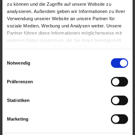
Fotoausstellung und Treffpunkt für Freunde der
zu können und die Zugriffe auf unsere Website zu
Fotokunst.
analysieren. Außerdem geben wir Informationen zu Ihrer
Verwendung unserer Website an unsere Partner für
soziale Medien, Werbung und Analysen weiter. Unsere
ALLE TERMINE ANZEIGEN
Partner führen diese Informationen möglicherweise mit
weiteren Daten zusammen, die Sie ihnen bereitgestellt
haben oder die sie im Rahmen Ihrer Nutzung der Dienste
Zertifikate
gesammelt haben.
Einwilligungsauswahl
Notwendig
Präferenzen
Statistiken
Marketing