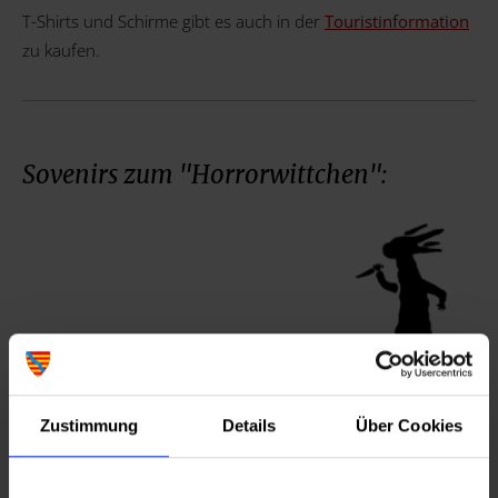
T-Shirts und Schirme gibt es auch in der
Touristinformation
zu kaufen.
Sovenirs zum "Horrorwittchen":
Zustimmung
Details
Über Cookies
Zum Shop
www.howilo.de