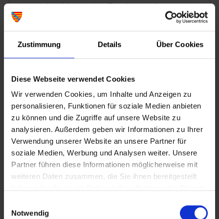
Der wöchentliche Galerietreff ist ein Raum der
Begegnung in der Lohrer Altstadt.
Zustimmung
Details
Über Cookies
27.08.2026
Ferienprogramm "Sagenhaftes im Spessartmuseum"
Diese Webseite verwendet Cookies
Wir hören Spessartsagen, suchen passende Dinge im
Wir verwenden Cookies, um Inhalte und Anzeigen zu
Museum und am Ende basteln wir noch eine passende
personalisieren, Funktionen für soziale Medien anbieten
Überraschung. Für Kinder ab 6 Jahren; 13 - 15 Uhr
zu können und die Zugriffe auf unsere Website zu
analysieren. Außerdem geben wir Informationen zu Ihrer
Verwendung unserer Website an unsere Partner für
27.08.2026
soziale Medien, Werbung und Analysen weiter. Unsere
Fotoausstellung - Fotogalerie
Partner führen diese Informationen möglicherweise mit
weiteren Daten zusammen, die Sie ihnen bereitgestellt
Fotoausstellung und Treffpunkt für Freunde der
haben oder die sie im Rahmen Ihrer Nutzung der Dienste
Fotokunst.
gesammelt haben.
Einwilligungsauswahl
Notwendig