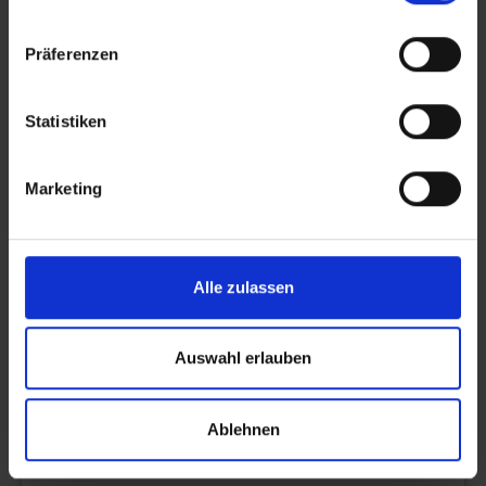
28.08.2026
Präferenzen
Fotoausstellung - Fotogalerie
Fotoausstellung und Treffpunkt für Freunde der
Statistiken
Fotokunst.
Marketing
29.08.2026
Bayersturm geöffnet
Den schönsten Blick auf Lohr genießen Sie, wenn Sie die
Alle zulassen
147 Stufen des Stadtturms erklimmen.
Auswahl erlauben
29.08.2026
Fotoausstellung - Fotogalerie
Ablehnen
Fotoausstellung und Treffpunkt für Freunde der