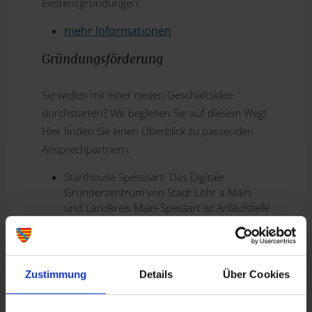
Existenzgründungen.
mehr Informationen
Gründungsförderung
Sie wollen mit einer neuen Geschäftsidee
durchstarten? Wir begleiten Sie auf diesem Weg!
Hier finden Sie einen Überblick zu passenden
Ansprechpartnern.
Starthouse Spesssart: Das Digitale
Gründerzentrum von Stadt Lohr a.Main
und Landkreis Main-Spessart ist Anlaufstelle
für Startups und Existenzgründer:innen im
Bereich Digitalisierung und Innovation und
vernetzt Wirtschaft und Wissenschaft mit
der Startup-Community.
Zustimmung
Details
Über Cookies
mehr Informationen
Gründerservicenetz Main-Spessart: Das