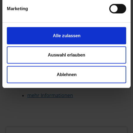
Zimmer: 009/EG
Marketing
Telefon: 09352/848-121
Telefax: 09352/848-8-121
cbachmann@lohr.de
Alle zulassen
Gewerbe an-, ab- und ummelden
Egal ob Neugründung, Umzug in neue
Auswahl erlauben
Geschäftsräume oder ein neues
Warensortiment: dies alles müssen Sie bei der
Ablehnen
Stadt Lohr a.Main melden. Die Anträge finden
Sie online.
mehr Informationen