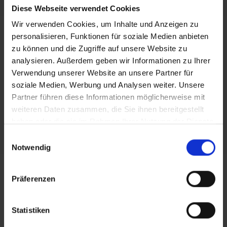
Gründerservicenetz Main-Spessart berät
Diese Webseite verwendet Cookies
branchenübergreifend und kostenfrei.
mehr Informationen
Wir verwenden Cookies, um Inhalte und Anzeigen zu
personalisieren, Funktionen für soziale Medien anbieten
zu können und die Zugriffe auf unsere Website zu
analysieren. Außerdem geben wir Informationen zu Ihrer
Verwendung unserer Website an unsere Partner für
Gewerbemeldungen
soziale Medien, Werbung und Analysen weiter. Unsere
Partner führen diese Informationen möglicherweise mit
Gewerbemeldungen
weiteren Daten zusammen, die Sie ihnen bereitgestellt
& Gewerbeverzeichnis
haben oder die sie im Rahmen Ihrer Nutzung der Dienste
gesammelt haben.
Einwilligungsauswahl
Stadt Lohr a.Main
Notwendig
Schlossplatz 3
97816 Lohr a.Main
Präferenzen
Telefon: 09352/848-0
stadt@
lohr.de
Statistiken
Carmen Bachmann