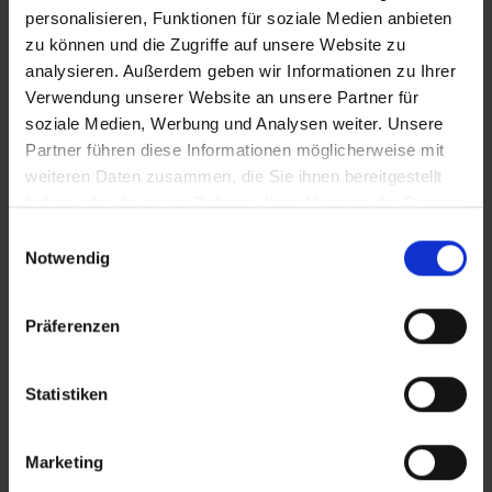
personalisieren, Funktionen für soziale Medien anbieten
Mit dem Livestream möchten wir nicht nur
zu können und die Zugriffe auf unsere Website zu
faszinierende Naturaufnahmen ermöglichen,
analysieren. Außerdem geben wir Informationen zu Ihrer
Verwendung unserer Website an unsere Partner für
sondern auch auf die Bedeutung des
soziale Medien, Werbung und Analysen weiter. Unsere
Fledermausschutzes aufmerksam machen. Die
Partner führen diese Informationen möglicherweise mit
Wochenstube in Rodenbach ist Teil des FFH-
weiteren Daten zusammen, die Sie ihnen bereitgestellt
Gebiets 6023-302, das dem europaweiten
haben oder die sie im Rahmen Ihrer Nutzung der Dienste
Schutz gefährdeter Lebensräume dient.
gesammelt haben.
Einwilligungsauswahl
Notwendig
Präferenzen
Statistiken
Marketing