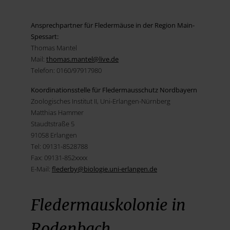
Ansprechpartner für Fledermäuse in der Region Main-
Spessart:
Thomas Mantel
Mail:
thomas.mantel@
live.de
Telefon: 0160/97917980
Koordinationsstelle für Fledermausschutz Nordbayern
Zoologisches Institut II, Uni-Erlangen-Nürnberg
Matthias Hammer
Staudtstraße 5
91058 Erlangen
Tel: 09131-8528788
Fax: 09131-852xxxx
E-Mail:
flederby@
biologie.uni-erlangen.de
Fledermauskolonie in
Rodenbach